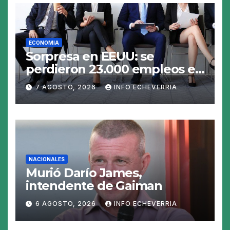
ECONOMIA
Sorpresa en EEUU: se
perdieron 23.000 empleos en
julio y el mercado recalcula
7 AGOSTO, 2026
INFO ECHEVERRIA
las perspectivas para las
tasas
NACIONALES
Murió Darío James,
intendente de Gaiman
6 AGOSTO, 2026
INFO ECHEVERRIA