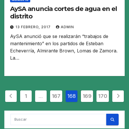
AySA anuncia cortes de agua en el
distrito
13 FEBRERO, 2017
ADMIN
AySA anunció que se realizarán “trabajos de
mantenimiento” en los partidos de Esteban
Echeverría, Almirante Brown, Lomas de Zamora.
La…
Paginación
1
…
167
168
169
170
de
entradas