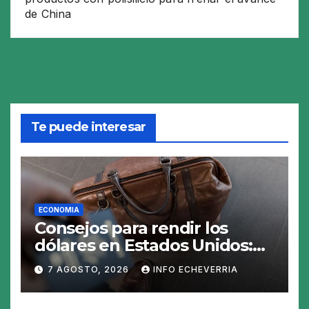
de China
Te puede interesar
ECONOMIA
Consejos para rendir los
dólares en Estados Unidos:
claves para no gastar de más
7 AGOSTO, 2026
INFO ECHEVERRIA
en el viaje