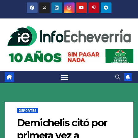
Saltar
al
contenido
DEPORTES
Demichelis citó por
primera vez a