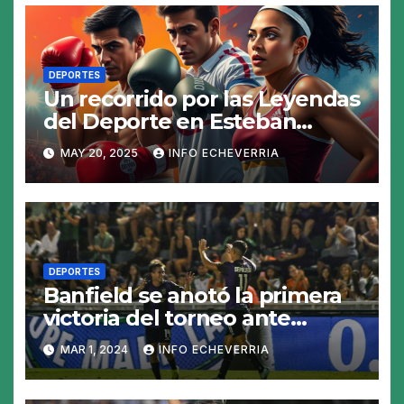
DEPORTES
Un recorrido por las Leyendas
del Deporte en Esteban
Echeverría
MAY 20, 2025
INFO ECHEVERRIA
DEPORTES
Banfield se anotó la primera
victoria del torneo ante
Riestra
MAR 1, 2024
INFO ECHEVERRIA