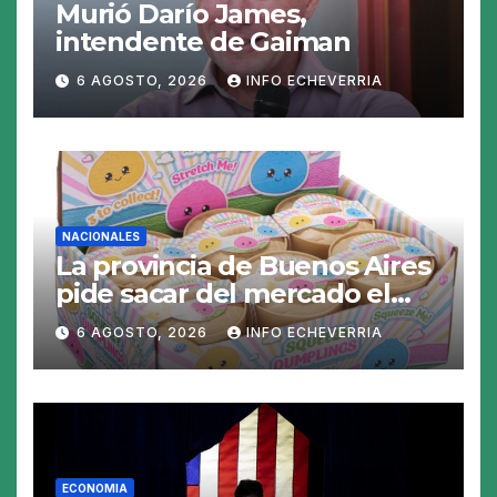
Murió Darío James,
intendente de Gaiman
6 AGOSTO, 2026
INFO ECHEVERRIA
NACIONALES
La provincia de Buenos Aires
pide sacar del mercado el
«Squeezy Dumpling», un
6 AGOSTO, 2026
INFO ECHEVERRIA
juguete «tóxico»
ECONOMIA