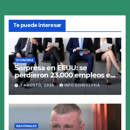
Te puede interesar
ECONOMIA
Sorpresa en EEUU: se
perdieron 23.000 empleos en
julio y el mercado recalcula
7 AGOSTO, 2026
INFO ECHEVERRIA
las perspectivas para las
tasas
NACIONALES