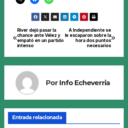
River dejó pasar la
A Independiente se
Navegación
chance ante Vélez y
le escaparon sobre la
empató en un partido
hora dos puntos
de
intenso
necesarios
entradas
Por
Info Echeverria
Entrada relacionada