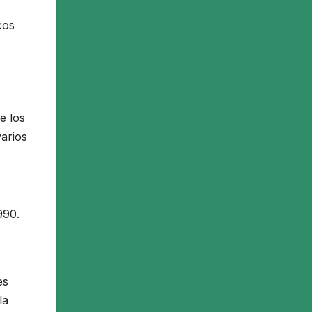
cos
e los
arios
990.
es
la