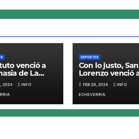
ES
DEPORTES
ituto venció a
Con lo justo, San
asia de La
Lorenzo venció 
a en el Bosque
Independiente 
, 2024
INFO
FEB 29, 2024
INFO
Chivilcoy por la
Copa Argentina
RRIA
ECHEVERRIA