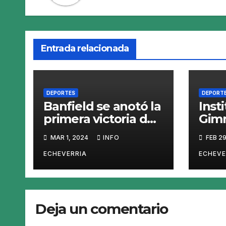
Entrada relacionada
DEPORTES
DEPORT
Banfield se anotó la
Inst
primera victoria del
Gimn
torneo ante Riestra
Plat
MAR 1, 2024
INFO
FEB 29
ECHEVERRIA
ECHEVE
Deja un comentario