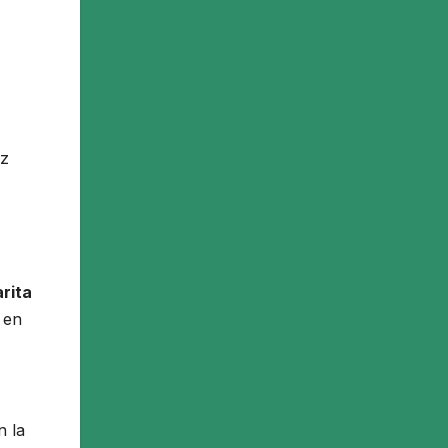
ez
rita
 en
n la