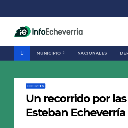
Saltar
al
contenido
MUNICIPIO
NACIONALES
DE
DEPORTES
Un recorrido por la
Esteban Echeverría