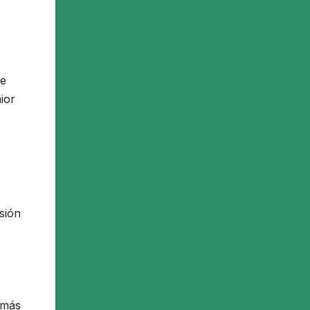
de
ior
sión
 más