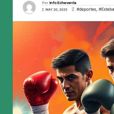
Por
Info Echeverria
#deportes
,
#Esteba
MAY 20, 2025