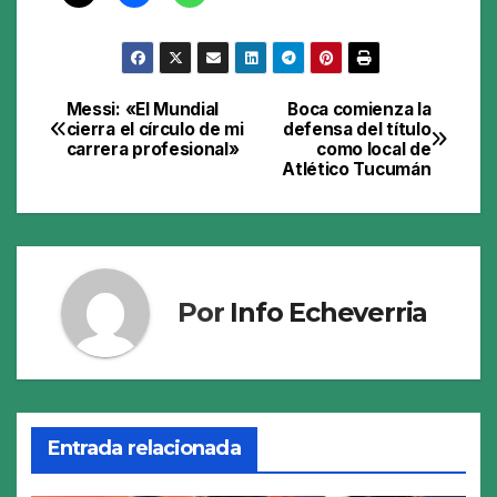
Messi: «El Mundial
Boca comienza la
Navegación
cierra el círculo de mi
defensa del título
carrera profesional»
como local de
de
Atlético Tucumán
entradas
Por
Info Echeverria
Entrada relacionada