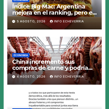
ECONOMIA
Índice Big Mac: Argentina
mejora en el ranking, pero el
peso sigue sobrevaluado un
5 AGOSTO, 2026
INFO ECHEVERRIA
19%
ECONOMIA
China incrementó sus
compras de carne y podría
abrirse una oportunidad para
4 AGOSTO, 2026
INFO ECHEVERRIA
la Argentina