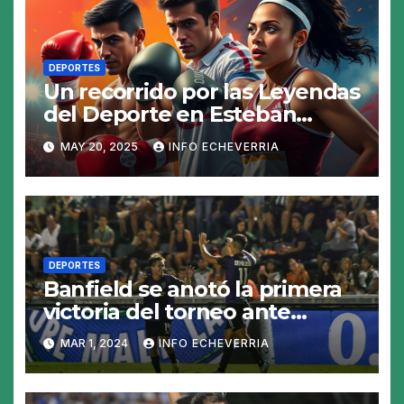
DEPORTES
Un recorrido por las Leyendas
del Deporte en Esteban
Echeverría
MAY 20, 2025
INFO ECHEVERRIA
DEPORTES
Banfield se anotó la primera
victoria del torneo ante
Riestra
MAR 1, 2024
INFO ECHEVERRIA