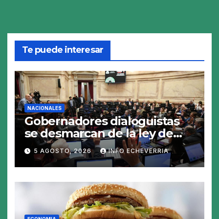
Te puede interesar
NACIONALES
Gobernadores dialoguistas
se desmarcan de la ley de
Tierras y ponen en jaque su
5 AGOSTO, 2026
INFO ECHEVERRIA
tratamiento en el Senado