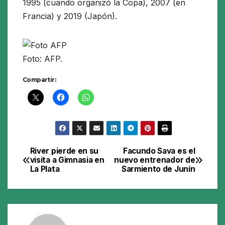
1995 (cuando organizó la Copa), 2007 (en
Francia) y 2019 (Japón).
Foto: AFP.
Compartir:
River pierde en su
Facundo Sava es el
Navegación
visita a Gimnasia en
nuevo entrenador de
La Plata
Sarmiento de Junín
de
entradas