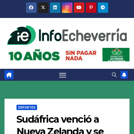
Saltar
al
contenido
DEPORTES
Sudáfrica venció a
Nueva Zelanda y se