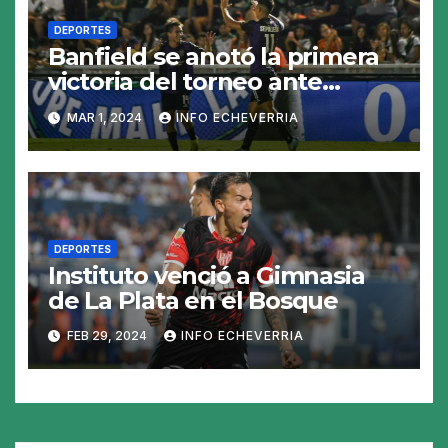
DEPORTES
Banfield se anotó la primera
victoria del torneo ante
Riestra
MAR 1, 2024
INFO ECHEVERRIA
DEPORTES
Instituto venció a Gimnasia
de La Plata en el Bosque
FEB 29, 2024
INFO ECHEVERRIA