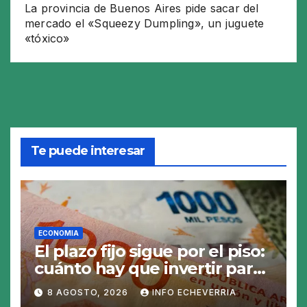
La provincia de Buenos Aires pide sacar del
mercado el «Squeezy Dumpling», un juguete
«tóxico»
Te puede interesar
ECONOMIA
El plazo fijo sigue por el piso:
cuánto hay que invertir para
generar $50.000 en 30 días
8 AGOSTO, 2026
INFO ECHEVERRIA