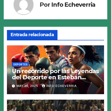
Por
Info Echeverria
Entrada relacionada
DEPORTES
Un recorrido por las Leyendas
del Deporte en Esteban
Echeverría
MAY 20, 2025
INFO ECHEVERRIA