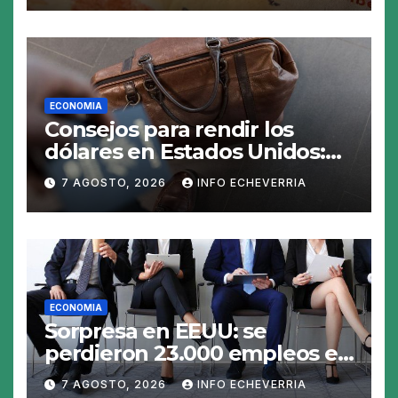
ECONOMIA
Consejos para rendir los
dólares en Estados Unidos:
claves para no gastar de más
7 AGOSTO, 2026
INFO ECHEVERRIA
en el viaje
ECONOMIA
Sorpresa en EEUU: se
perdieron 23.000 empleos en
julio y el mercado recalcula
7 AGOSTO, 2026
INFO ECHEVERRIA
las perspectivas para las