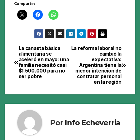
Compartir:
La canasta básica
La reforma laboral no
Navegación
alimentaria se
cambió la
aceleró en mayo: una
expectativa:
de
familia necesitó casi
Argentina tiene la
$1.500.000 para no
menor intención de
entradas
ser pobre
contratar personal
en la región
Por
Info Echeverria