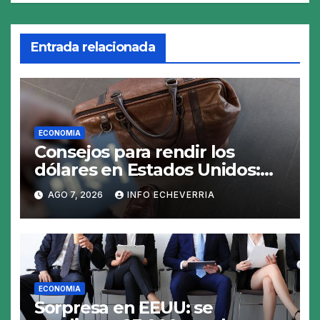
Entrada relacionada
ECONOMIA
Consejos para rendir los
dólares en Estados Unidos:
claves para no gastar de más
AGO 7, 2026
INFO ECHEVERRIA
en el viaje
ECONOMIA
Sorpresa en EEUU: se