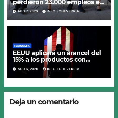
perdieron 23.000 empleos en
julio y el mercado recalcula
AGO 7, 2026
INFO ECHEVERRIA
las perspectivas para las tasas
ECONOMIA
EEUU aplicará un arancel del
15% a los productos con
polisilicio para frenar el
AGO 6, 2026
INFO ECHEVERRIA
avance de China
Deja un comentario