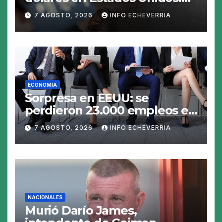
claves para no gastar de más
7 AGOSTO, 2026
INFO ECHEVERRIA
en el viaje
ECONOMIA
Sorpresa en EEUU: se
perdieron 23.000 empleos en
julio y el mercado recalcula
7 AGOSTO, 2026
INFO ECHEVERRIA
las perspectivas para las
tasas
NACIONALES
Murió Darío James,