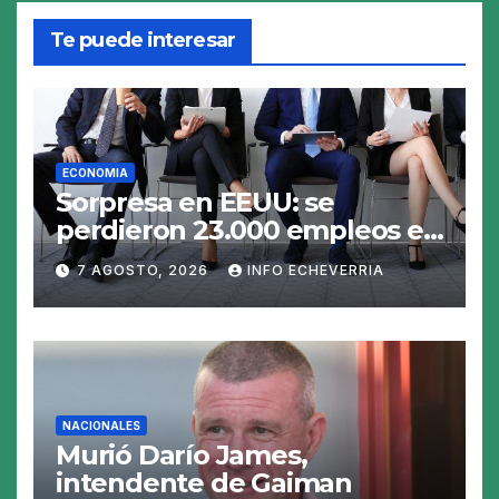
Te puede interesar
ECONOMIA
Sorpresa en EEUU: se
perdieron 23.000 empleos en
julio y el mercado recalcula
7 AGOSTO, 2026
INFO ECHEVERRIA
las perspectivas para las
tasas
NACIONALES
Murió Darío James,
intendente de Gaiman