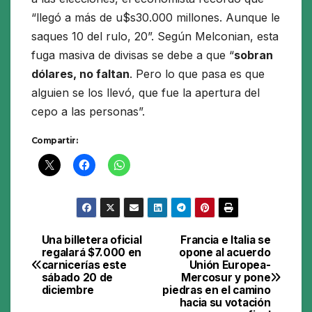
“llegó a más de u$s30.000 millones. Aunque le
saques 10 del rulo, 20”. Según Melconian, esta
fuga masiva de divisas se debe a que “
sobran
dólares, no faltan
. Pero lo que pasa es que
alguien se los llevó, que fue la apertura del
cepo a las personas”.
Compartir:
Una billetera oficial
Francia e Italia se
Navegación
regalará $7.000 en
opone al acuerdo
carnicerías este
Unión Europea-
de
sábado 20 de
Mercosur y pone
diciembre
piedras en el camino
entradas
hacia su votación