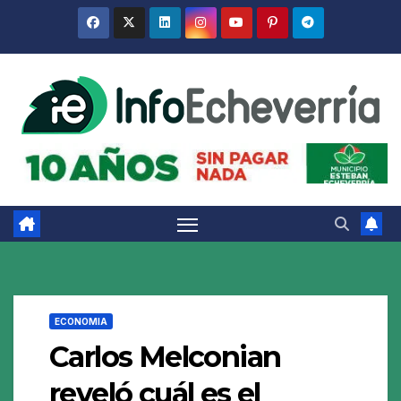
Saltar
al
contenido
ECONOMIA
Carlos Melconian
reveló cuál es el