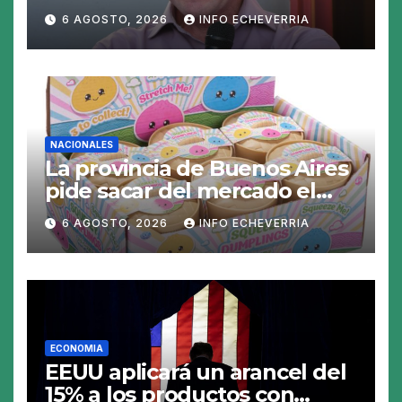
6 AGOSTO, 2026
INFO ECHEVERRIA
NACIONALES
La provincia de Buenos Aires
pide sacar del mercado el
«Squeezy Dumpling», un
6 AGOSTO, 2026
INFO ECHEVERRIA
juguete «tóxico»
ECONOMIA
EEUU aplicará un arancel del
15% a los productos con