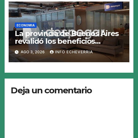
ECONOMIA
La provincia de Buenos Aires
revalidó los beneficios
fiscales de Despegar en el
AGO 3, 2026
INFO ECHEVERRIA
régimen de economía del
conocimiento
Deja un comentario