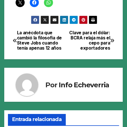
La anécdota que
Clave para el dólar:
Navegación
cambió la filosofía de
BCRA relaja más el
Steve Jobs cuando
cepo para
de
tenía apenas 12 años
exportadores
entradas
Por
Info Echeverria
Entrada relacionada