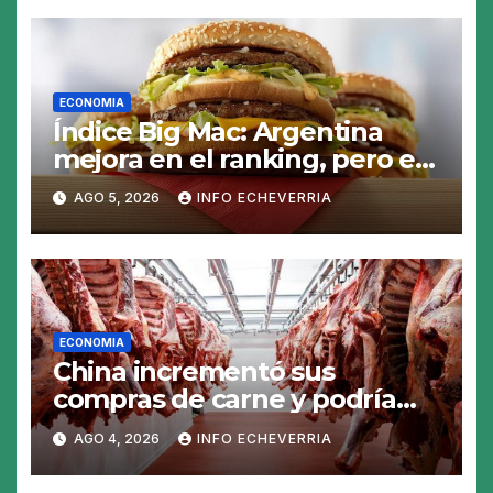
ECONOMIA
Índice Big Mac: Argentina
mejora en el ranking, pero el
peso sigue sobrevaluado un
AGO 5, 2026
INFO ECHEVERRIA
19%
ECONOMIA
China incrementó sus
compras de carne y podría
abrirse una oportunidad para
AGO 4, 2026
INFO ECHEVERRIA
la Argentina