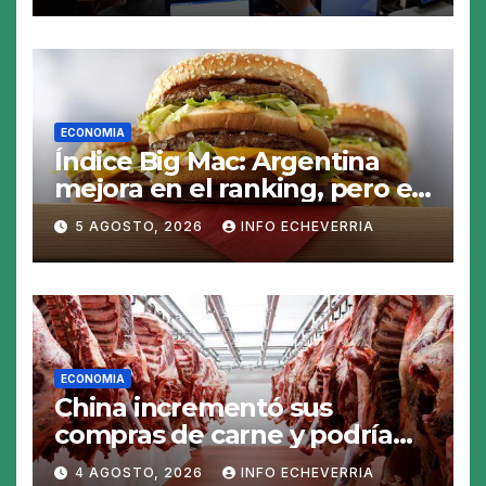
ECONOMIA
Índice Big Mac: Argentina
mejora en el ranking, pero el
peso sigue sobrevaluado un
5 AGOSTO, 2026
INFO ECHEVERRIA
19%
ECONOMIA
China incrementó sus
compras de carne y podría
abrirse una oportunidad para
4 AGOSTO, 2026
INFO ECHEVERRIA