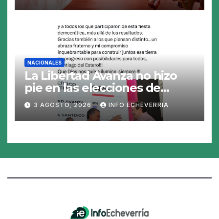
la Argentina
NACIONALES
La Libertad Avanza no hizo
pie en las elecciones de
Santiago del Estero y perdió
3 AGOSTO, 2026
INFO ECHEVERRIA
en los 26 municipios