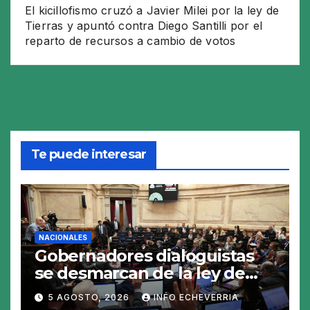
El kicillofismo cruzó a Javier Milei por la ley de
Tierras y apuntó contra Diego Santilli por el
reparto de recursos a cambio de votos
Te puede interesar
NACIONALES
Gobernadores dialoguistas
se desmarcan de la ley de
Tierras y ponen en jaque su
5 AGOSTO, 2026
INFO ECHEVERRIA
tratamiento en el Senado