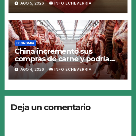
AGO 5, 2026
INFO ECHEVERRIA
19%
ECONOMIA
China incrementó sus
compras de carne y podría
abrirse una oportunidad para
AGO 4, 2026
INFO ECHEVERRIA
la Argentina
Deja un comentario