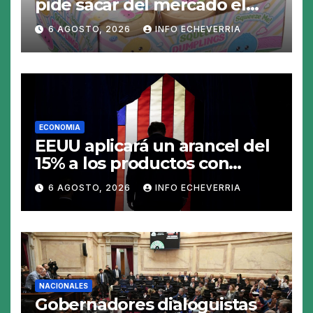
pide sacar del mercado el
«Squeezy Dumpling», un
6 AGOSTO, 2026
INFO ECHEVERRIA
juguete «tóxico»
ECONOMIA
EEUU aplicará un arancel del
15% a los productos con
polisilicio para frenar el
6 AGOSTO, 2026
INFO ECHEVERRIA
avance de China
NACIONALES
Gobernadores dialoguistas