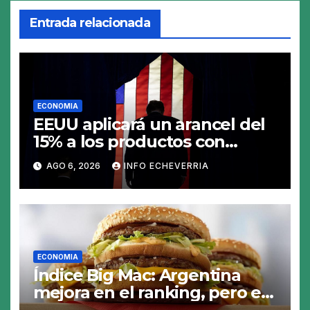
Entrada relacionada
ECONOMIA
EEUU aplicará un arancel del
15% a los productos con
polisilicio para frenar el
AGO 6, 2026
INFO ECHEVERRIA
avance de China
ECONOMIA
Índice Big Mac: Argentina
mejora en el ranking, pero el
peso sigue sobrevaluado un