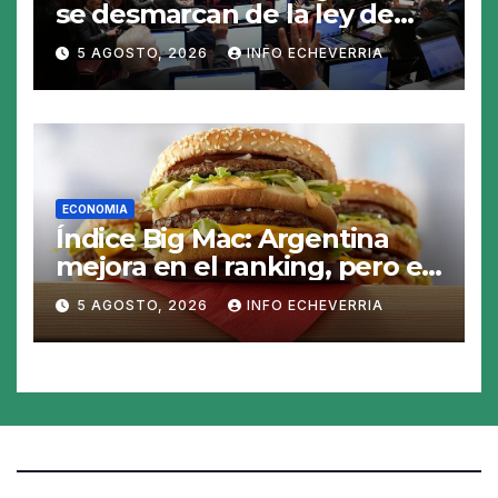
se desmarcan de la ley de
Tierras y ponen en jaque su
5 AGOSTO, 2026
INFO ECHEVERRIA
tratamiento en el Senado
ECONOMIA
Índice Big Mac: Argentina
mejora en el ranking, pero el
peso sigue sobrevaluado un
5 AGOSTO, 2026
INFO ECHEVERRIA
19%