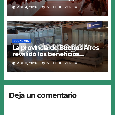
abrirse una oportunidad para
AGO 4, 2026
INFO ECHEVERRIA
la Argentina
ECONOMIA
La provincia de Buenos Aires
revalidó los beneficios
fiscales de Despegar en el
AGO 3, 2026
INFO ECHEVERRIA
régimen de economía del
conocimiento
Deja un comentario