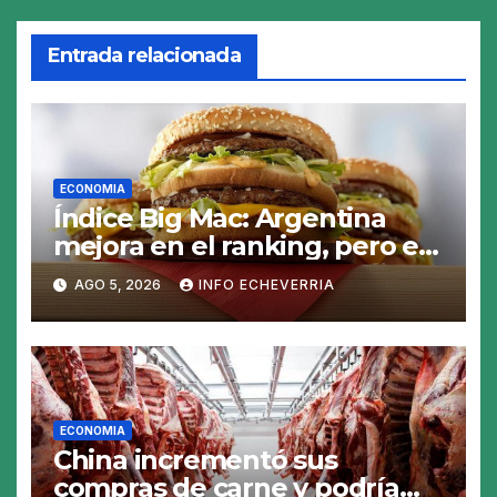
Entrada relacionada
ECONOMIA
Índice Big Mac: Argentina
mejora en el ranking, pero el
peso sigue sobrevaluado un
AGO 5, 2026
INFO ECHEVERRIA
19%
ECONOMIA
China incrementó sus
compras de carne y podría