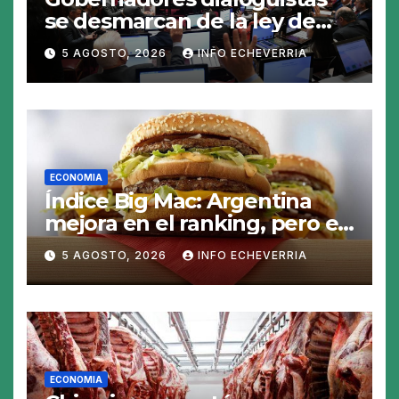
se desmarcan de la ley de
Tierras y ponen en jaque su
5 AGOSTO, 2026
INFO ECHEVERRIA
tratamiento en el Senado
ECONOMIA
Índice Big Mac: Argentina
mejora en el ranking, pero el
peso sigue sobrevaluado un
5 AGOSTO, 2026
INFO ECHEVERRIA
19%
ECONOMIA