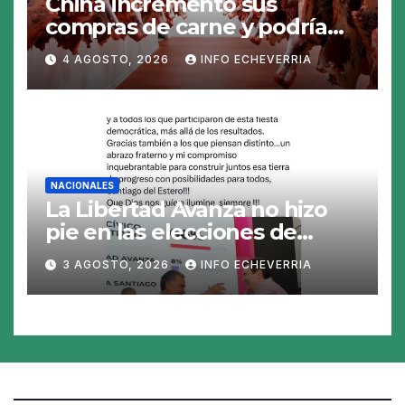
China incrementó sus
compras de carne y podría
abrirse una oportunidad para
4 AGOSTO, 2026
INFO ECHEVERRIA
la Argentina
NACIONALES
La Libertad Avanza no hizo
pie en las elecciones de
Santiago del Estero y perdió
3 AGOSTO, 2026
INFO ECHEVERRIA
en los 26 municipios