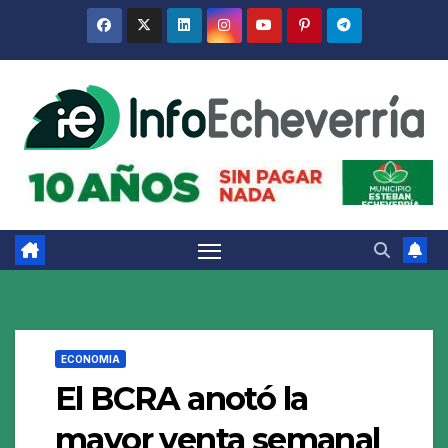
Saltar
al
contenido
ECONOMIA
El BCRA anotó la
mayor venta semanal