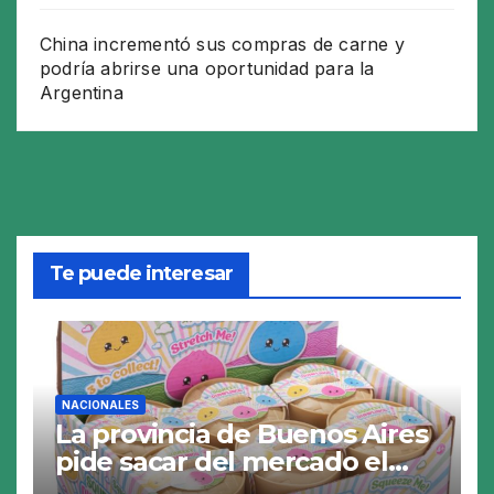
China incrementó sus compras de carne y
podría abrirse una oportunidad para la
Argentina
Te puede interesar
NACIONALES
La provincia de Buenos Aires
pide sacar del mercado el
«Squeezy Dumpling», un