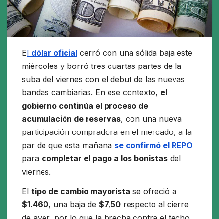
E
l
dólar oficial
cerró con una sólida baja este
miércoles y borró tres cuartas partes de la
suba del viernes con el debut de las nuevas
bandas cambiarias. En ese contexto,
el
gobierno continúa el proceso de
acumulación de reservas
, con una nueva
participación compradora en el mercado, a la
par de que esta mañana
se confirmó el REPO
para
completar el pago a los bonistas
del
viernes.
El
tipo de cambio mayorista
se ofreció a
$1.460
, una baja de
$7,50
respecto al cierre
de ayer, por lo que la brecha contra el techo