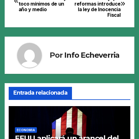
toco mínimos de un
reformas introduce
de
año y medio
la ley de Inocencia
Fiscal
entradas
Por
Info Echeverria
Entrada relacionada
ECONOMIA
EEUU aplicará un arancel del