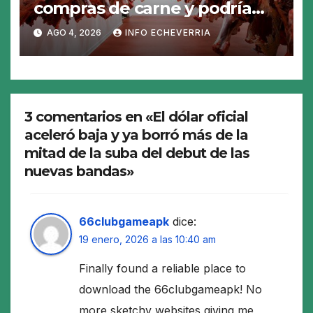
compras de carne y podría
abrirse una oportunidad para
AGO 4, 2026
INFO ECHEVERRIA
la Argentina
3 comentarios en «El dólar oficial
aceleró baja y ya borró más de la
mitad de la suba del debut de las
nuevas bandas»
66clubgameapk
dice:
19 enero, 2026 a las 10:40 am
Finally found a reliable place to
download the 66clubgameapk! No
more sketchy websites giving me