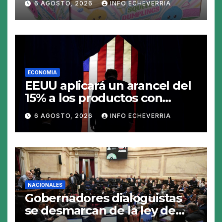
6 AGOSTO, 2026
INFO ECHEVERRIA
juguete «tóxico»
ECONOMIA
EEUU aplicará un arancel del
15% a los productos con
polisilicio para frenar el
6 AGOSTO, 2026
INFO ECHEVERRIA
avance de China
NACIONALES
Gobernadores dialoguistas
se desmarcan de la ley de