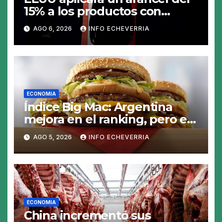
15% a los productos con
polisilicio para frenar el
AGO 6, 2026
INFO ECHEVERRIA
avance de China
ECONOMIA
Índice Big Mac: Argentina
mejora en el ranking, pero el
peso sigue sobrevaluado un
AGO 5, 2026
INFO ECHEVERRIA
19%
ECONOMIA
China incrementó sus