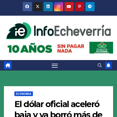
Saltar
al
contenido
ECONOMIA
El dólar oficial aceleró
baja y ya borró más de