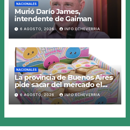
NACIONALES
Murió Darío James,
intendente de Gaiman
6 AGOSTO, 2026
INFO ECHEVERRIA
NACIONALES
La provincia de Buenos Aires
pide sacar del mercado el
«Squeezy Dumpling», un
6 AGOSTO, 2026
INFO ECHEVERRIA
juguete «tóxico»