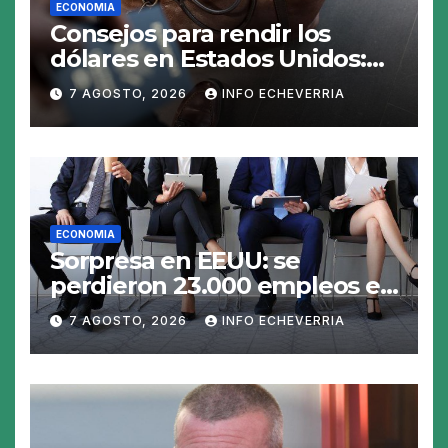
ECONOMIA
Consejos para rendir los
dólares en Estados Unidos:
claves para no gastar de más
7 AGOSTO, 2026
INFO ECHEVERRIA
en el viaje
ECONOMIA
Sorpresa en EEUU: se
perdieron 23.000 empleos en
julio y el mercado recalcula
7 AGOSTO, 2026
INFO ECHEVERRIA
las perspectivas para las
tasas