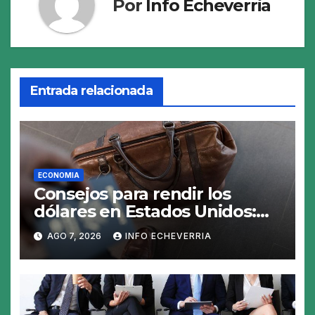
Por
Info Echeverria
Entrada relacionada
ECONOMIA
Consejos para rendir los
dólares en Estados Unidos:
claves para no gastar de más
AGO 7, 2026
INFO ECHEVERRIA
en el viaje