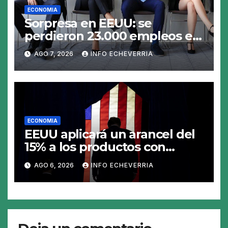
ECONOMIA
Sorpresa en EEUU: se
perdieron 23.000 empleos en
julio y el mercado recalcula
AGO 7, 2026
INFO ECHEVERRIA
las perspectivas para las tasas
ECONOMIA
EEUU aplicará un arancel del
15% a los productos con
polisilicio para frenar el
AGO 6, 2026
INFO ECHEVERRIA
avance de China