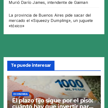
Murió Darío James, intendente de Gaiman
La provincia de Buenos Aires pide sacar del
mercado el «Squeezy Dumpling», un juguete
«tóxico»
Te puede interesar
ECONOMIA
El plazo fijo sigue por el piso:
cuánto hay que invertir para