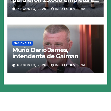
julio y el mercado recalcula
7 AGOSTO, 2026
INFO ECHEVERRIA
las perspectivas para las
tasas
NACIONALES
Murió Darío James,
intendente de Gaiman
6 AGOSTO, 2026
INFO ECHEVERRIA