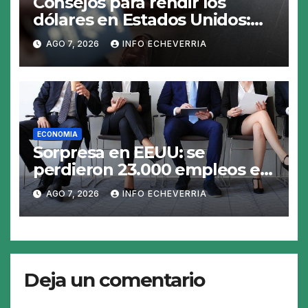
Consejos para rendir los
dólares en Estados Unidos:
claves para no gastar de más
AGO 7, 2026
INFO ECHEVERRIA
en el viaje
ECONOMIA
Sorpresa en EEUU: se
perdieron 23.000 empleos en
julio y el mercado recalcula
AGO 7, 2026
INFO ECHEVERRIA
las perspectivas para las tasas
Deja un comentario