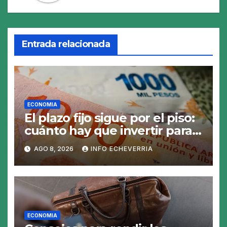
Entrada relacionada
ECONOMIA
El plazo fijo sigue por el piso:
cuánto hay que invertir para
generar $50.000 en 30 días
AGO 8, 2026
INFO ECHEVERRIA
ECONOMIA