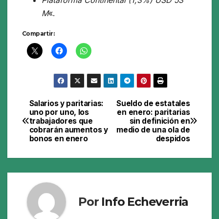
Plataforma Continental (1,3%) USD 53
M
«.
Compartir:
Salarios y paritarias:
Sueldo de estatales
Navegación
uno por uno, los
en enero: paritarias
trabajadores que
sin definición en
de
cobrarán aumentos y
medio de una ola de
bonos en enero
despidos
entradas
Por
Info Echeverria