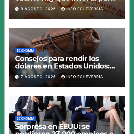
generar $50.000 en 30 días
8 AGOSTO, 2026
INFO ECHEVERRIA
ECONOMIA
Consejos para rendir los
dólares en Estados Unidos:
claves para no gastar de más
7 AGOSTO, 2026
INFO ECHEVERRIA
en el viaje
ECONOMIA
Sorpresa en EEUU: se
perdieron 23.000 empleos en