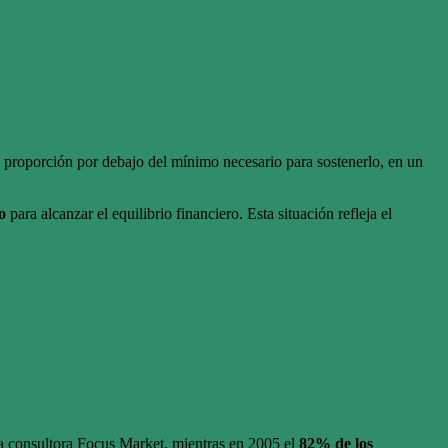
a proporción por debajo del mínimo necesario para sostenerlo, en un
o
para alcanzar el equilibrio financiero. Esta situación refleja el
a consultora Focus Market, mientras en 2005 el
82% de los