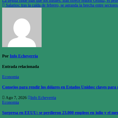
Navegación
La tregua rinde más que los misiles: Irán ofrece reabrir Ormuz, el pe
Salarios: tras la caída de febrero, se agranda la brecha entre sectore
de
entradas
Por
Info Echeverria
Entrada relacionada
Economia
Consejos para rendir los dólares en Estados Unidos: claves para n
Ago 7, 2026
Info Echeverria
Economia
Sorpresa en EEUU: se perdieron 23.000 empleos en julio y el merc