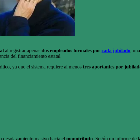
al
al registrar apenas
dos empleados formales por
cada jubilado
, un
ncia del financiamiento estatal.
rítico, ya que el sistema requiere al menos
tres aportantes por jubilad
un desplazamiento masivo hacia el
monotributo
. Según un informe de l