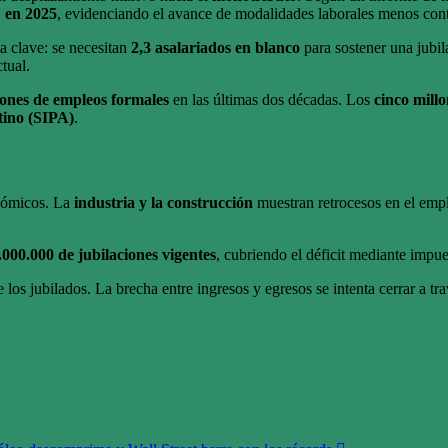
 en 2025
, evidenciando el avance de modalidades laborales menos cont
ta clave: se necesitan
2,3 asalariados en blanco
para sostener una jubi
tual.
lones de empleos formales
en las últimas dos décadas. Los
cinco mill
tino (SIPA)
.
onómicos. La
industria y la construcción
muestran retrocesos en el empl
000.000 de jubilaciones vigentes
, cubriendo el déficit mediante impue
 los jubilados. La brecha entre ingresos y egresos se intenta cerrar a tr