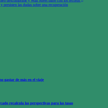
tróleo descomprime y Wall Street barre con los récords
s y persisten las dudas sobre una recuperación
o gastar de más en el viaje
ado recalcula las perspectivas para las tasas