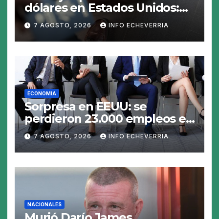
dólares en Estados Unidos:
claves para no gastar de más
7 AGOSTO, 2026
INFO ECHEVERRIA
en el viaje
ECONOMIA
Sorpresa en EEUU: se
perdieron 23.000 empleos en
julio y el mercado recalcula
7 AGOSTO, 2026
INFO ECHEVERRIA
las perspectivas para las
tasas
NACIONALES
Murió Darío James,