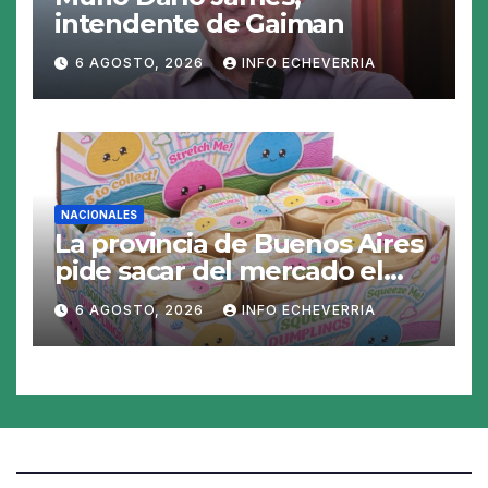
intendente de Gaiman
6 AGOSTO, 2026
INFO ECHEVERRIA
NACIONALES
La provincia de Buenos Aires
pide sacar del mercado el
«Squeezy Dumpling», un
6 AGOSTO, 2026
INFO ECHEVERRIA
juguete «tóxico»