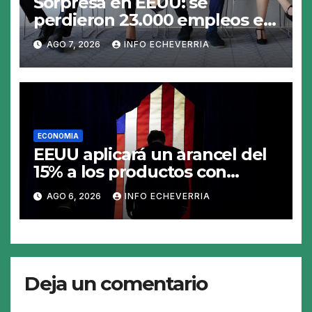
Sorpresa en EEUU: se
perdieron 23.000 empleos en
julio y el mercado recalcula
AGO 7, 2026
INFO ECHEVERRIA
las perspectivas para las tasas
ECONOMIA
EEUU aplicará un arancel del
15% a los productos con
polisilicio para frenar el
AGO 6, 2026
INFO ECHEVERRIA
avance de China
Deja un comentario