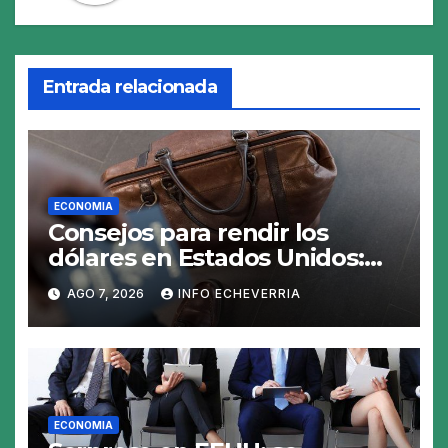
Entrada relacionada
ECONOMIA
Consejos para rendir los
dólares en Estados Unidos:
claves para no gastar de más
AGO 7, 2026
INFO ECHEVERRIA
en el viaje
ECONOMIA