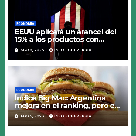
ECONOMIA
EEUU aplicará un arancel del
15% a los productos con
polisilicio para frenar el
AGO 6, 2026
INFO ECHEVERRIA
avance de China
ECONOMIA
Índice Big Mac: Argentina
mejora en el ranking, pero el
peso sigue sobrevaluado un
AGO 5, 2026
INFO ECHEVERRIA
19%