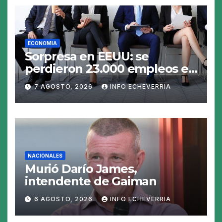
ECONOMIA
Sorpresa en EEUU: se
perdieron 23.000 empleos en
julio y el mercado recalcula
7 AGOSTO, 2026
INFO ECHEVERRIA
las perspectivas para las
tasas
NACIONALES
Murió Darío James,
intendente de Gaiman
6 AGOSTO, 2026
INFO ECHEVERRIA