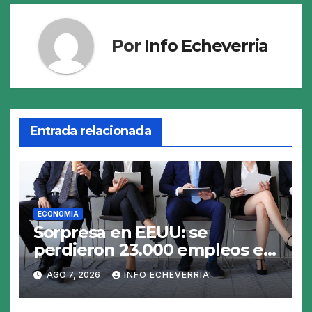
Por
Info Echeverria
Entrada relacionada
ECONOMIA
Sorpresa en EEUU: se
perdieron 23.000 empleos en
julio y el mercado recalcula
AGO 7, 2026
INFO ECHEVERRIA
las perspectivas para las tasas