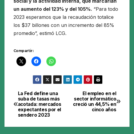
social y la actividad interna, que marcarían
un aumento del 123% y del 105%.
“Para todo
2023 esperamos que la recaudación totalice
los $37 billones con un incremento del 85%
promedio”, estimó LCG.
Compartir:
La Fed define una
El empleo en el
Navegación
suba de tasas más
sector informático
acotada: mercados
creció un 44,5% en
de
expectantes por el
cinco años
sendero 2023
entradas