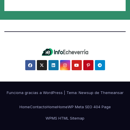
Funciona gracias a WordPress
|
Tema:
Newsup
de
Themeansar
Home
Contacto
Home
Home
WP Meta SEO 404 Page
WPMS HTML Sitemap