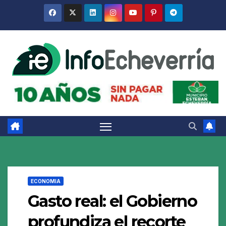
Saltar
al
contenido
ECONOMIA
Gasto real: el Gobierno
profundiza el recorte