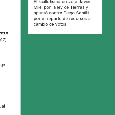
El kicillofismo cruzó a Javier
Milei por la ley de Tierras y
apuntó contra Diego Santilli
por el reparto de recursos a
cambio de votos
stro
017)
nga
ual