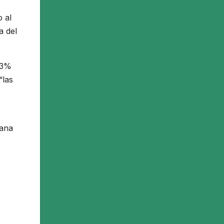
o al
a del
 3%
“las
cana