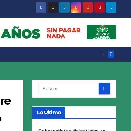
re
,
Lo Último