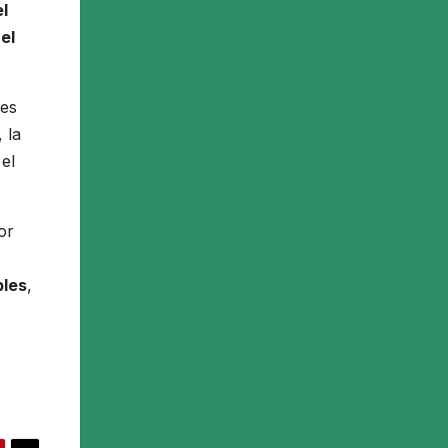
l
e
el
nes
 la
el
or
bles
,