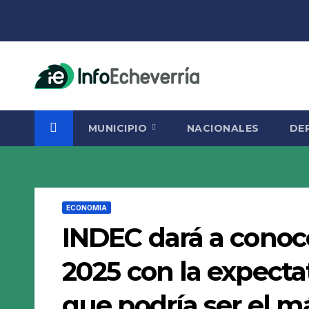
Saltar
al
contenido
MUNICIPIO
NACIONALES
DE
ECONOMIA
INDEC dará a conoce
2025 con la expecta
que podría ser el m