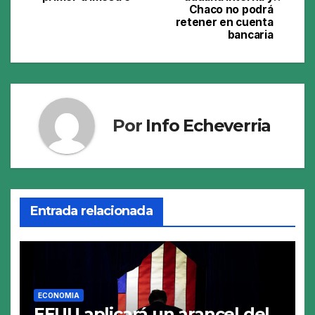
Chaco no podrá
entradas
retener en cuenta
bancaria
Por
Info Echeverria
Entrada relacionada
ECONOMIA
EEUU aplicará un arancel del