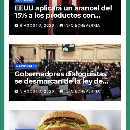
ECONOMIA
EEUU aplicará un arancel del
15% a los productos con
polisilicio para frenar el
6 AGOSTO, 2026
INFO ECHEVERRIA
avance de China
NACIONALES
Gobernadores dialoguistas
se desmarcan de la ley de
Tierras y ponen en jaque su
5 AGOSTO, 2026
INFO ECHEVERRIA
tratamiento en el Senado