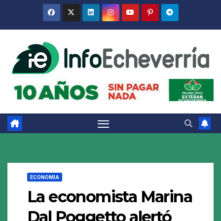
Saltar
al
contenido
ECONOMIA
La economista Marina
Dal Poggetto alertó