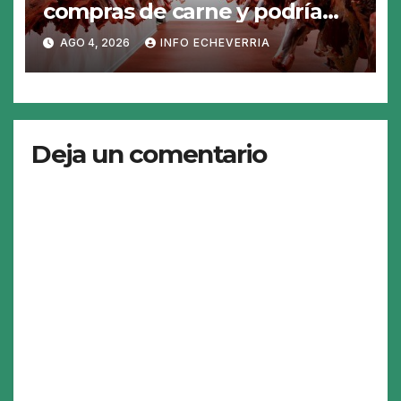
compras de carne y podría
abrirse una oportunidad para
AGO 4, 2026
INFO ECHEVERRIA
la Argentina
Deja un comentario