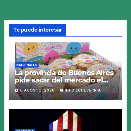
Te puede interesar
NACIONALES
La provincia de Buenos Aires
pide sacar del mercado el
«Squeezy Dumpling», un
6 AGOSTO, 2026
INFO ECHEVERRIA
juguete «tóxico»