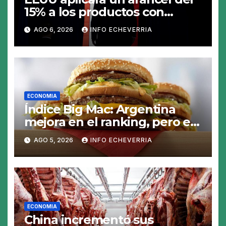
15% a los productos con
polisilicio para frenar el
AGO 6, 2026
INFO ECHEVERRIA
avance de China
ECONOMIA
Índice Big Mac: Argentina
mejora en el ranking, pero el
peso sigue sobrevaluado un
AGO 5, 2026
INFO ECHEVERRIA
19%
ECONOMIA
China incrementó sus