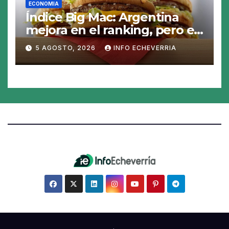
ECONOMIA
Índice Big Mac: Argentina
mejora en el ranking, pero el
peso sigue sobrevaluado un
5 AGOSTO, 2026
INFO ECHEVERRIA
19%