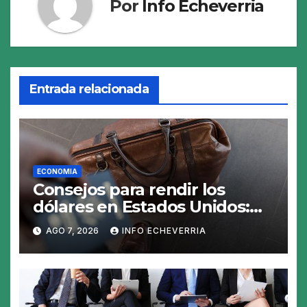
Por
Info Echeverria
Entrada relacionada
ECONOMIA
Consejos para rendir los
dólares en Estados Unidos:
claves para no gastar de más
AGO 7, 2026
INFO ECHEVERRIA
en el viaje