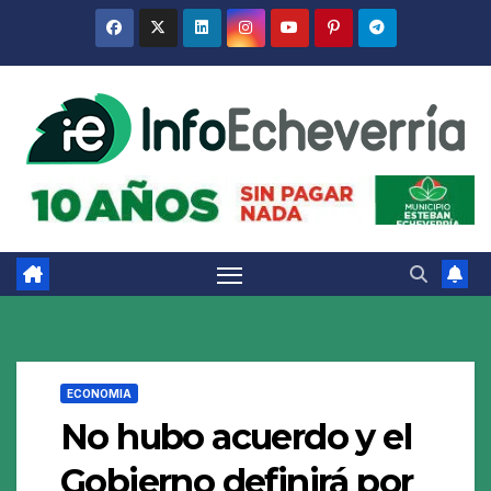
Saltar
al
contenido
ECONOMIA
No hubo acuerdo y el
Gobierno definirá por