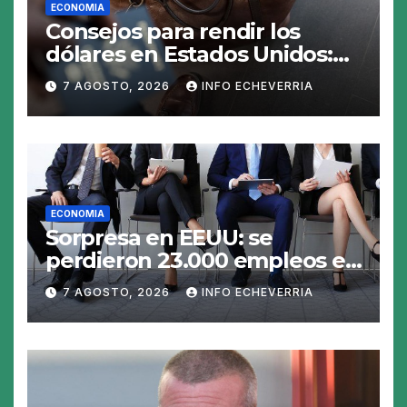
ECONOMIA
Consejos para rendir los
dólares en Estados Unidos:
claves para no gastar de más
7 AGOSTO, 2026
INFO ECHEVERRIA
en el viaje
ECONOMIA
Sorpresa en EEUU: se
perdieron 23.000 empleos en
julio y el mercado recalcula
7 AGOSTO, 2026
INFO ECHEVERRIA
las perspectivas para las
tasas