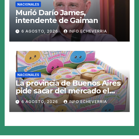
NACIONALES
Murió Darío James,
intendente de Gaiman
6 AGOSTO, 2026
INFO ECHEVERRIA
NACIONALES
La provincia de Buenos Aires
pide sacar del mercado el
«Squeezy Dumpling», un
6 AGOSTO, 2026
INFO ECHEVERRIA
juguete «tóxico»