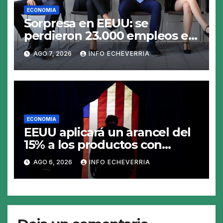
ECONOMIA
Sorpresa en EEUU: se
perdieron 23.000 empleos en
julio y el mercado recalcula
AGO 7, 2026
INFO ECHEVERRIA
las perspectivas para las tasas
ECONOMIA
EEUU aplicará un arancel del
15% a los productos con
polisilicio para frenar el
AGO 6, 2026
INFO ECHEVERRIA
avance de China