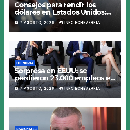
Consejos para rendir los
dólares en Estados Unidos:
claves para no gastar de más
7 AGOSTO, 2026
INFO ECHEVERRIA
en el viaje
ECONOMIA
Sorpresa en EEUU: se
perdieron 23.000 empleos en
julio y el mercado recalcula
7 AGOSTO, 2026
INFO ECHEVERRIA
las perspectivas para las
tasas
NACIONALES