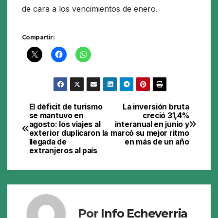
de cara a los vencimientos de enero.
Compartir:
El déficit de turismo
La inversión bruta
Navegación
se mantuvo en
creció 31,4%
agosto: los viajes al
interanual en junio y
de
exterior duplicaron la
marcó su mejor ritmo
llegada de
en más de un año
entradas
extranjeros al país
Por
Info Echeverria