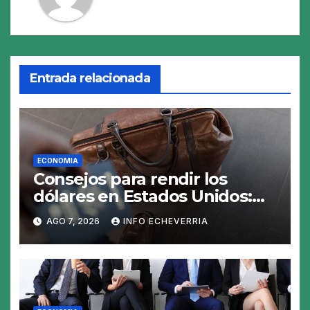
Entrada relacionada
ECONOMIA
Consejos para rendir los
dólares en Estados Unidos:
claves para no gastar de más
AGO 7, 2026
INFO ECHEVERRIA
en el viaje