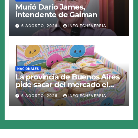
Murió Darío James,
intendente de Gaiman
6 AGOSTO, 2026
INFO ECHEVERRIA
NACIONALES
La provincia de Buenos Aires
pide sacar del mercado el
«Squeezy Dumpling», un
6 AGOSTO, 2026
INFO ECHEVERRIA
juguete «tóxico»