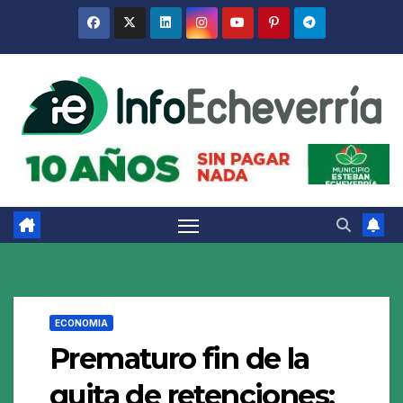
Saltar
al
contenido
ECONOMIA
Prematuro fin de la
quita de retenciones: