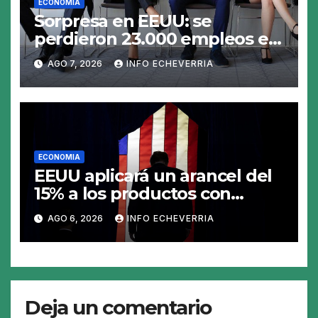
ECONOMIA
Sorpresa en EEUU: se
perdieron 23.000 empleos en
julio y el mercado recalcula
AGO 7, 2026
INFO ECHEVERRIA
las perspectivas para las tasas
ECONOMIA
EEUU aplicará un arancel del
15% a los productos con
polisilicio para frenar el
AGO 6, 2026
INFO ECHEVERRIA
avance de China
Deja un comentario