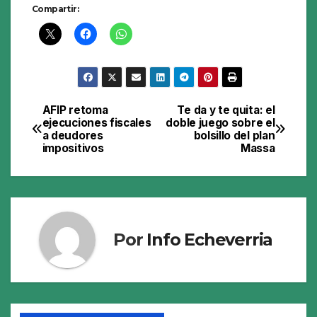
Compartir:
AFIP retoma
Te da y te quita: el
Navegación
ejecuciones fiscales
doble juego sobre el
a deudores
bolsillo del plan
de
impositivos
Massa
entradas
Por
Info Echeverria