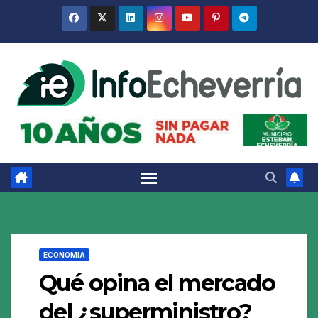
Saltar
al
contenido
ECONOMIA
Qué opina el mercado
del ¿superministro?