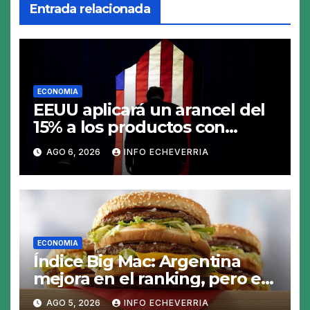
Entrada relacionada
ECONOMIA
EEUU aplicará un arancel del
15% a los productos con
polisilicio para frenar el
AGO 6, 2026
INFO ECHEVERRIA
avance de China
ECONOMIA
Índice Big Mac: Argentina
mejora en el ranking, pero el
peso sigue sobrevaluado un
AGO 5, 2026
INFO ECHEVERRIA