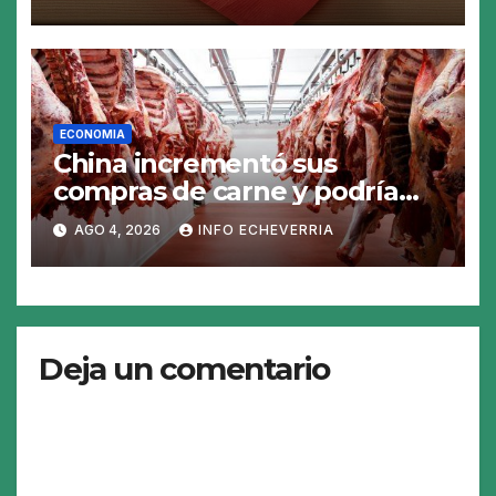
19%
ECONOMIA
China incrementó sus
compras de carne y podría
abrirse una oportunidad para
AGO 4, 2026
INFO ECHEVERRIA
la Argentina
Deja un comentario