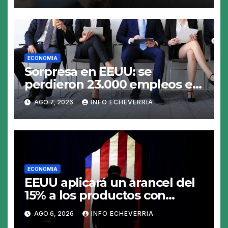
ECONOMIA
Sorpresa en EEUU: se
perdieron 23.000 empleos en
julio y el mercado recalcula
AGO 7, 2026
INFO ECHEVERRIA
las perspectivas para las tasas
ECONOMIA
EEUU aplicará un arancel del
15% a los productos con
polisilicio para frenar el
AGO 6, 2026
INFO ECHEVERRIA
avance de China