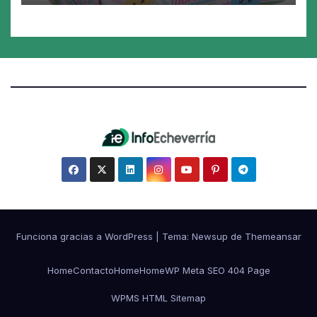
Funciona gracias a WordPress
|
Tema:
Newsup
de
Themeansar
Home
Contacto
Home
Home
WP Meta SEO 404 Page
WPMS HTML Sitemap