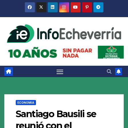
Saltar
al
contenido
ECONOMIA
Santiago Bausili se
reunió con el