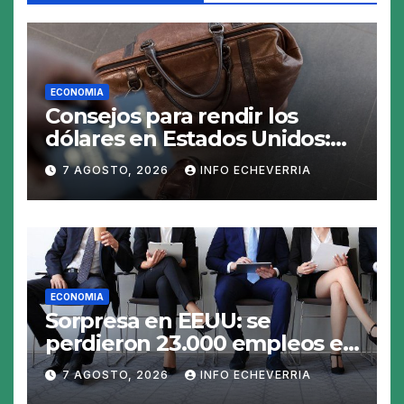
ECONOMIA
Consejos para rendir los
dólares en Estados Unidos:
claves para no gastar de más
7 AGOSTO, 2026
INFO ECHEVERRIA
en el viaje
ECONOMIA
Sorpresa en EEUU: se
perdieron 23.000 empleos en
julio y el mercado recalcula
7 AGOSTO, 2026
INFO ECHEVERRIA
las perspectivas para las