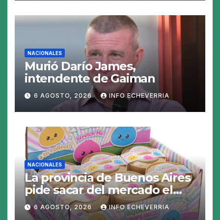
tasas
NACIONALES
Murió Darío James,
intendente de Gaiman
6 AGOSTO, 2026
INFO ECHEVERRIA
NACIONALES
La provincia de Buenos Aires
pide sacar del mercado el
«Squeezy Dumpling», un
6 AGOSTO, 2026
INFO ECHEVERRIA
juguete «tóxico»