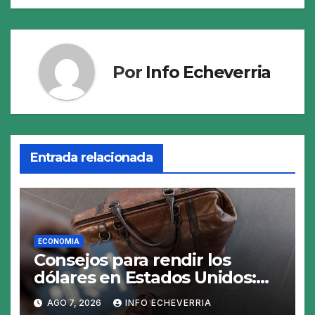
Por
Info Echeverria
Entrada relacionada
ECONOMIA
Consejos para rendir los
dólares en Estados Unidos:
claves para no gastar de más
AGO 7, 2026
INFO ECHEVERRIA
en el viaje