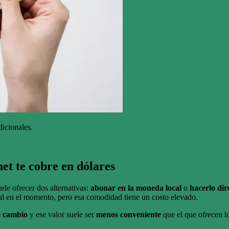
dicionales.
et te cobre en dólares
ele ofrecer dos alternativas:
abonar en la moneda local
o
hacerlo dir
al en el momento, pero esa comodidad tiene un costo elevado.
de cambio
y ese valor suele ser
menos conveniente
que el que ofrecen lo