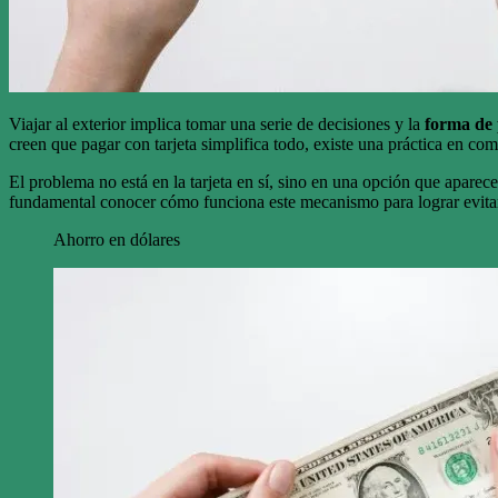
Viajar al exterior implica tomar una serie de decisiones y la
forma de
creen que pagar con tarjeta simplifica todo, existe una práctica en c
El problema no está en la tarjeta en sí, sino en una opción que apare
fundamental conocer cómo funciona este mecanismo para lograr evita
Ahorro en dólares