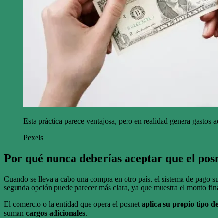
Esta práctica parece ventajosa, pero en realidad genera gastos a
Pexels
Por qué nunca deberías aceptar que el posn
Cuando se lleva a cabo una compra en otro país, el sistema de pago su
segunda opción puede parecer más clara, ya que muestra el monto fin
El comercio o la entidad que opera el posnet
aplica su propio tipo 
suman
cargos adicionales
.