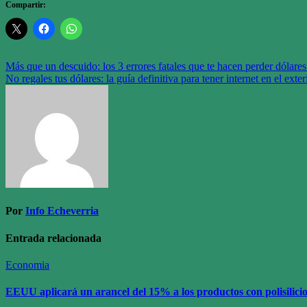
Compartir:
Navegación
Más que un descuido: los 3 errores fatales que te hacen perder dólares
No regales tus dólares: la guía definitiva para tener internet en el exte
de
entradas
Por
Info Echeverria
Entrada relacionada
Economia
EEUU aplicará un arancel del 15% a los productos con polisilici