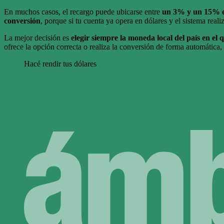
En muchos casos, el recargo puede ubicarse entre
un 3% y un 15% e
conversión
, porque si tu cuenta ya opera en dólares y el sistema rea
La mejor decisión es
elegir siempre la moneda local del país
en el 
ofrece la opción correcta o realiza la conversión de forma automática,
Hacé rendir tus dólares