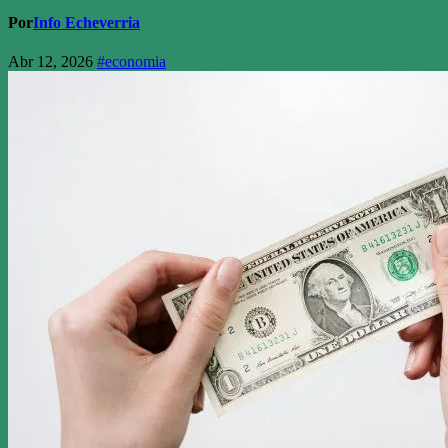
Por
Info Echeverria
Abr 12, 2026
#economia