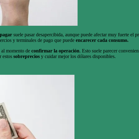
 pagar
suele pasar desapercibida, aunque puede afectar muy fuerte el p
omercios y terminales de pago que puede
encarecer cada consumo.
ce al momento de
confirmar la operación
. Esto suele parecer convenient
r estos
sobreprecios
y cuidar mejor los dólares disponibles.