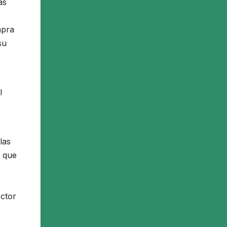
as
mpra
su
l
las
s que
ector