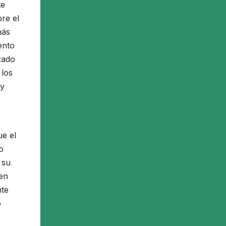
te
re el
más
ento
zado
 los
uy
e el
o
 su
gen
nte
ó