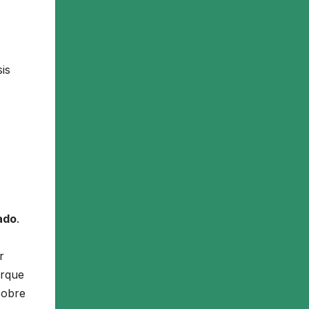
is
cado
.
r
orque
sobre