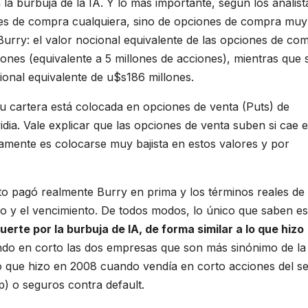
 la burbuja de la IA. Y lo más importante, según los analist
es de compra cualquiera, sino de opciones de compra muy
 Burry: el valor nocional equivalente de las opciones de co
llones (equivalente a 5 millones de acciones), mientras que 
ional equivalente de u$s186 millones.
 cartera está colocada en opciones de venta (Puts) de
dia. Vale explicar que las opciones de venta suben si cae e
camente es colocarse muy bajista en estos valores y por
nto pagó realmente Burry en prima y los términos reales de 
icio y el vencimiento. De todos modos, lo único que saben e
rte por la burbuja de IA, de forma similar a lo que hizo
ndo en corto las dos empresas que son más sinónimo de la
lo que hizo en 2008 cuando vendía en corto acciones del s
p) o seguros contra default.