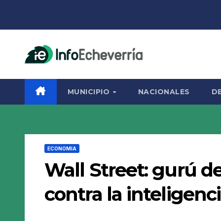
Saltar
al
contenido
MUNICIPIO
NACIONALES
D
ECONOMIA
Wall Street: gurú de
contra la inteligencia