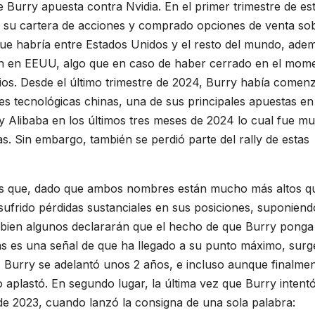
 Burry apuesta contra Nvidia. En el primer trimestre de es
da su cartera de acciones y comprado opciones de venta sob
 que habría entre Estados Unidos y el resto del mundo, ade
zan en EEUU, algo que en caso de haber cerrado en el mom
ios. Desde el último trimestre de 2024, Burry había comen
es tecnológicas chinas, una de sus principales apuestas en
y Alibaba en los últimos tres meses de 2024 lo cual fue m
s. Sin embargo, también se perdió parte del rally de estas
es que, dado que ambos nombres están mucho más altos qu
sufrido pérdidas sustanciales en sus posiciones, suponiend
Si bien algunos declararán que el hecho de que Burry ponga
as es una señal de que ha llegado a su punto máximo, sur
, Burry se adelantó unos 2 años, e incluso aunque finalme
o aplastó. En segundo lugar, la última vez que Burry intent
e 2023, cuando lanzó la consigna de una sola palabra: