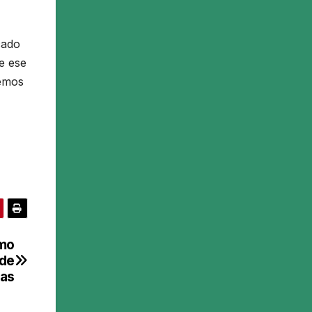
cado
e ese
remos
imo
 de
as