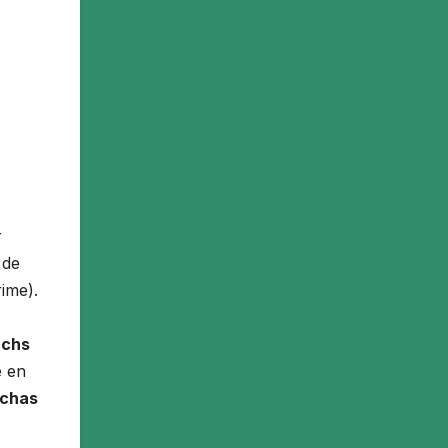
r
 de
rime).
achs
e en
chas