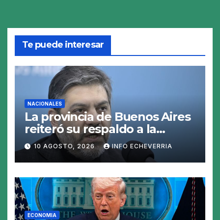
Te puede interesar
NACIONALES
La provincia de Buenos Aires
reiteró su respaldo a la
reelección indefinida de
10 AGOSTO, 2026
INFO ECHEVERRIA
intendentes: «La limitación
no es constitucional»
ECONOMIA