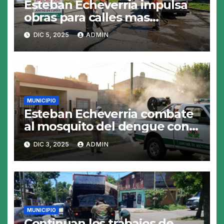
Esteban Echeverria impulsa
obras para calles mas
resistentes y seguras
DIC 5, 2025
ADMIN
MUNICIPIO
Esteban Echeverria combate
al mosquito del dengue con
fumigacion
DIC 3, 2025
ADMIN
MUNICIPIO
Continuan los trabajos de