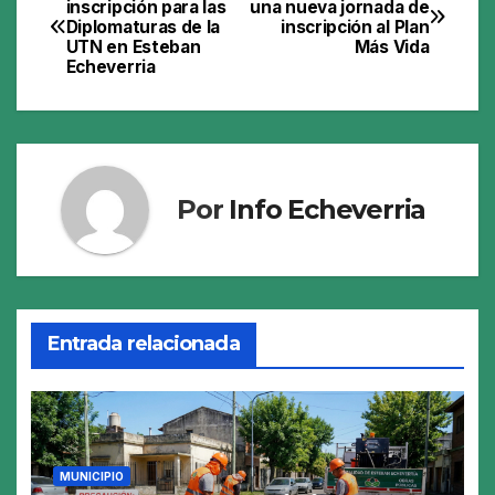
inscripción para las
una nueva jornada de
Diplomaturas de la
inscripción al Plan
de
UTN en Esteban
Más Vida
Echeverria
entradas
Por
Info Echeverria
Entrada relacionada
MUNICIPIO