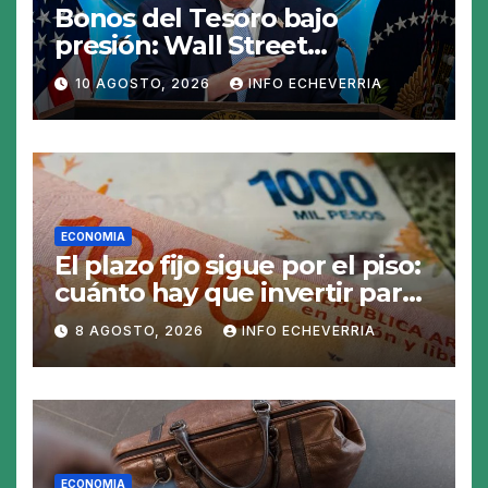
Bonos del Tesoro bajo
presión: Wall Street
preocupado por los
10 AGOSTO, 2026
INFO ECHEVERRIA
movimientos de Scott
Bessent
ECONOMIA
El plazo fijo sigue por el piso:
cuánto hay que invertir para
generar $50.000 en 30 días
8 AGOSTO, 2026
INFO ECHEVERRIA
ECONOMIA