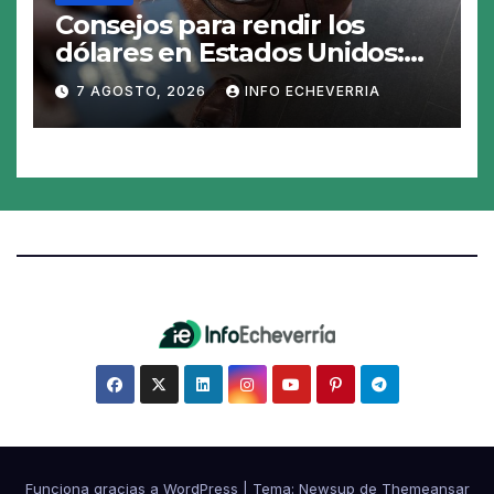
Consejos para rendir los
dólares en Estados Unidos:
claves para no gastar de más
7 AGOSTO, 2026
INFO ECHEVERRIA
en el viaje
Funciona gracias a WordPress
|
Tema:
Newsup
de
Themeansar