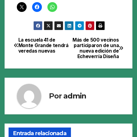
La escuela 41 de
Más de 500 vecinos
Navegación
Monte Grande tendrá
participaron de una
veredas nuevas
nueva edición de
de
Echeverría Diseña
entradas
Por
admin
Entrada relacionada