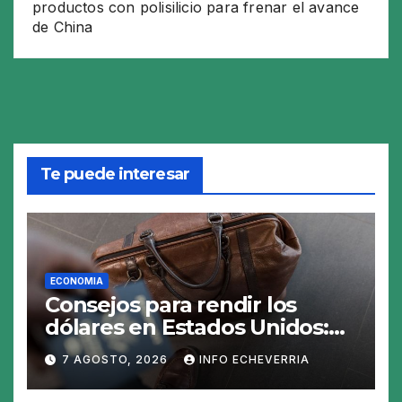
productos con polisilicio para frenar el avance
de China
Te puede interesar
ECONOMIA
Consejos para rendir los
dólares en Estados Unidos:
claves para no gastar de más
7 AGOSTO, 2026
INFO ECHEVERRIA
en el viaje