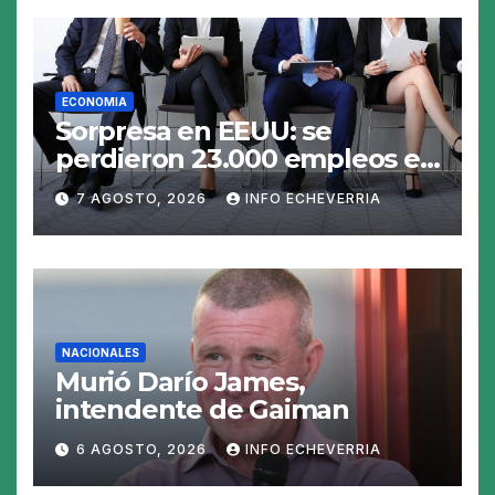
ECONOMIA
Sorpresa en EEUU: se
perdieron 23.000 empleos en
julio y el mercado recalcula
7 AGOSTO, 2026
INFO ECHEVERRIA
las perspectivas para las
tasas
NACIONALES
Murió Darío James,
intendente de Gaiman
6 AGOSTO, 2026
INFO ECHEVERRIA