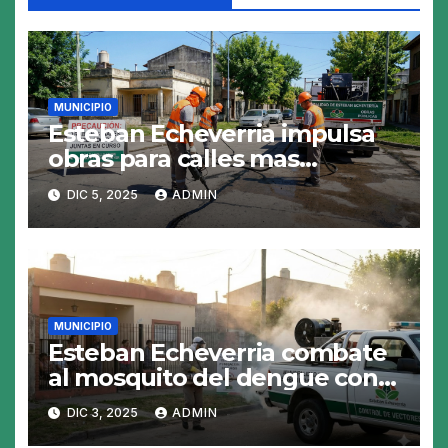
MUNICIPIO
Esteban Echeverria impulsa
obras para calles mas
resistentes y seguras
DIC 5, 2025
ADMIN
MUNICIPIO
Esteban Echeverria combate
al mosquito del dengue con
fumigacion
DIC 3, 2025
ADMIN