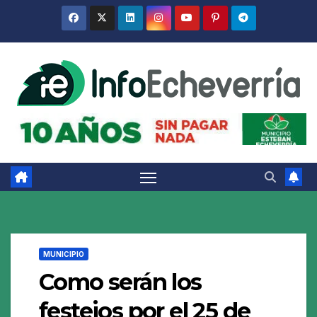
Saltar
al
contenido
MUNICIPIO
Como serán los
festejos por el 25 de