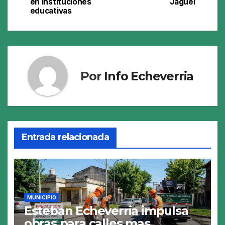
de
en instituciones
Jagüel
educativas
entradas
Por
Info Echeverria
Entrada relacionada
MUNICIPIO
Esteban Echeverria impulsa
obras para calles mas