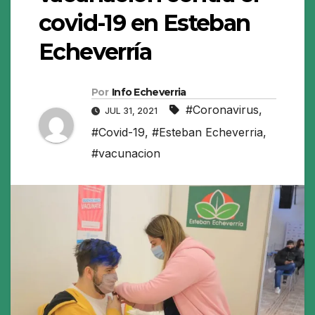
covid-19 en Esteban
Echeverría
Por
Info Echeverria
#Coronavirus
,
JUL 31, 2021
#Covid-19
,
#Esteban Echeverria
,
#vacunacion