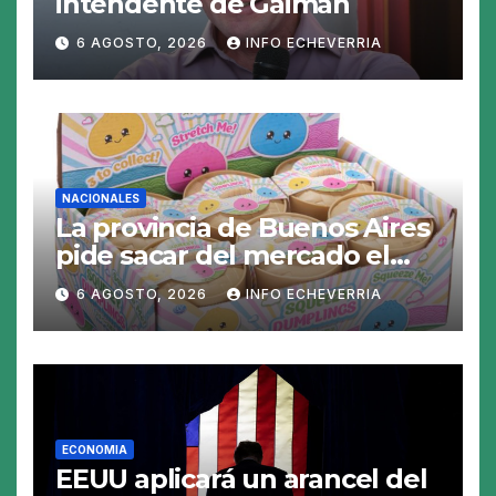
intendente de Gaiman
6 AGOSTO, 2026
INFO ECHEVERRIA
NACIONALES
La provincia de Buenos Aires
pide sacar del mercado el
«Squeezy Dumpling», un
6 AGOSTO, 2026
INFO ECHEVERRIA
juguete «tóxico»
ECONOMIA
EEUU aplicará un arancel del