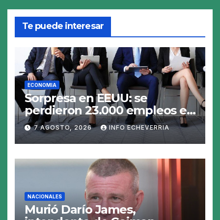
Te puede interesar
ECONOMIA
Sorpresa en EEUU: se
perdieron 23.000 empleos en
julio y el mercado recalcula
7 AGOSTO, 2026
INFO ECHEVERRIA
las perspectivas para las
tasas
NACIONALES
Murió Darío James,