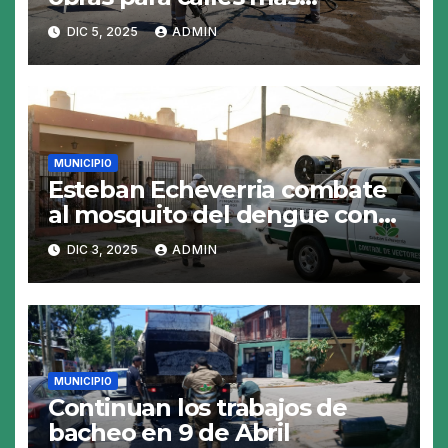
resistentes y seguras
DIC 5, 2025
ADMIN
MUNICIPIO
Esteban Echeverria combate
al mosquito del dengue con
fumigacion
DIC 3, 2025
ADMIN
MUNICIPIO
Continuan los trabajos de
bacheo en 9 de Abril