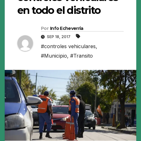
en todo el distrito
Por
Info Echeverria
SEP 18, 2017
#controles vehiculares
,
#Municipio
,
#Transito