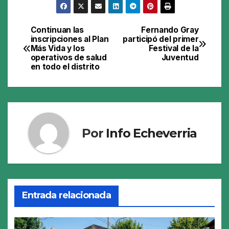
Continuan las
Fernando Gray
Navegación
inscripciones al Plan
participó del primer
Más Vida y los
Festival de la
de
operativos de salud
Juventud
en todo el distrito
entradas
Por
Info Echeverria
Entrada relacionada