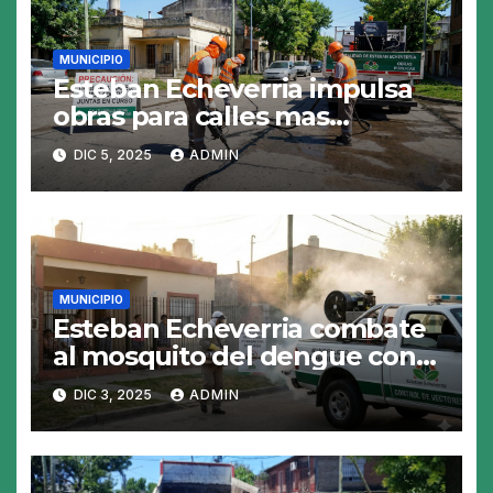
MUNICIPIO
Esteban Echeverria impulsa
obras para calles mas
resistentes y seguras
DIC 5, 2025
ADMIN
MUNICIPIO
Esteban Echeverria combate
al mosquito del dengue con
fumigacion
DIC 3, 2025
ADMIN