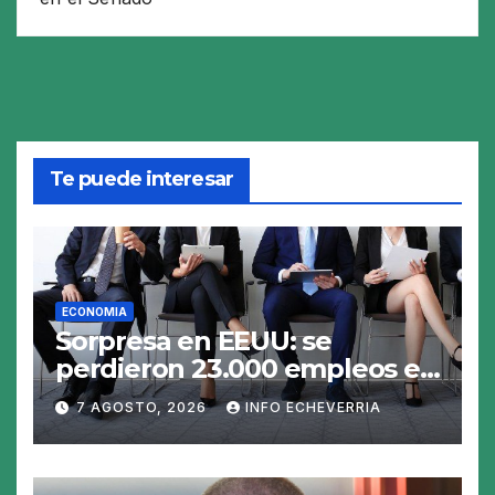
Te puede interesar
ECONOMIA
Sorpresa en EEUU: se
perdieron 23.000 empleos en
julio y el mercado recalcula
7 AGOSTO, 2026
INFO ECHEVERRIA
las perspectivas para las
tasas