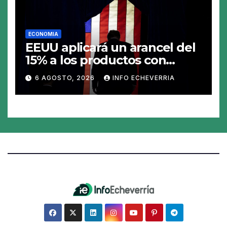
ECONOMIA
EEUU aplicará un arancel del
15% a los productos con
polisilicio para frenar el
6 AGOSTO, 2026
INFO ECHEVERRIA
avance de China