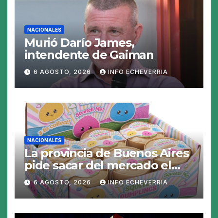
NACIONALES
Murió Darío James,
intendente de Gaiman
6 AGOSTO, 2026
INFO ECHEVERRIA
NACIONALES
La provincia de Buenos Aires
pide sacar del mercado el
«Squeezy Dumpling», un
6 AGOSTO, 2026
INFO ECHEVERRIA
juguete «tóxico»