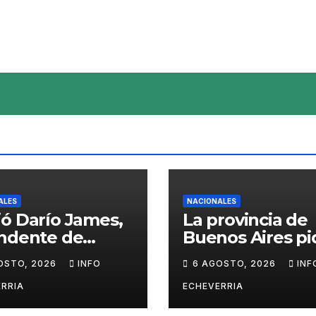
ALES
NACIONALES
ó Darío James,
La provincia de
endente de
Buenos Aires pi
man
sacar del merc
OSTO, 2026
INFO
6 AGOSTO, 2026
INF
el «Squeezy
Dumpling», un
RRIA
ECHEVERRIA
juguete «tóxico