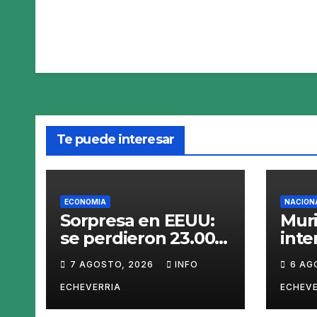
Te puede interesar
ECONOMIA
NACION
Sorpresa en EEUU:
Muri
se perdieron 23.000
int
empleos en julio y el
Gai
7 AGOSTO, 2026
INFO
6 AG
mercado recalcula
las perspectivas
ECHEVERRIA
ECHEVE
para las tasas