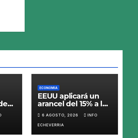
ECONOMIA
EEUU aplicará un
de
arancel del 15% a los
ado
productos con
O
6 AGOSTO, 2026
INFO
polisilicio para
frenar el avance de
ECHEVERRIA
»
China