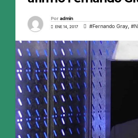
Por
admin
#Fernando Gray
,
#N
ENE 14, 2017