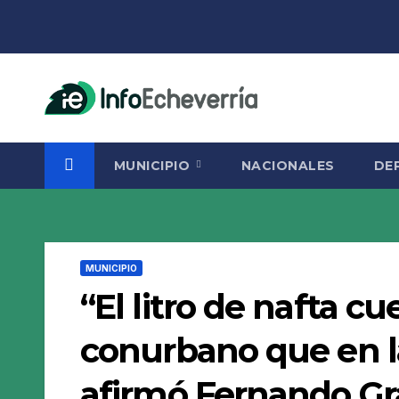
Saltar
al
contenido
MUNICIPIO
NACIONALES
DE
MUNICIPIO
“El litro de nafta c
conurbano que en l
afirmó Fernando Gr