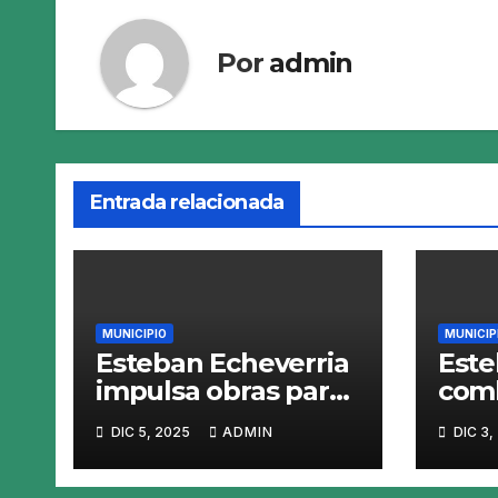
Por
admin
Entrada relacionada
MUNICIPIO
MUNICIP
Esteban Echeverria
Este
impulsa obras para
comb
calles mas
mosq
DIC 5, 2025
ADMIN
DIC 3,
resistentes y
den
seguras
fumi