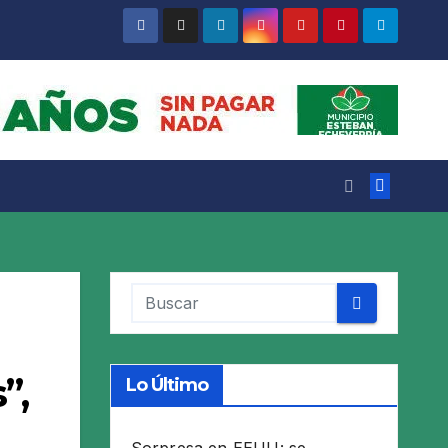
”,
Lo Último