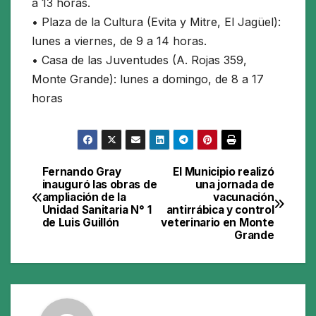
a 13 horas.
• Plaza de la Cultura (Evita y Mitre, El Jagüel):
lunes a viernes, de 9 a 14 horas.
• Casa de las Juventudes (A. Rojas 359,
Monte Grande): lunes a domingo, de 8 a 17
horas
Fernando Gray
El Municipio realizó
Navegación
inauguró las obras de
una jornada de
ampliación de la
vacunación
de
Unidad Sanitaria N° 1
antirrábica y control
de Luis Guillón
veterinario en Monte
entradas
Grande