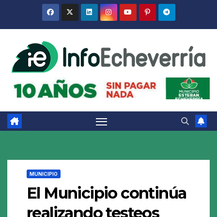
Saltar
al
contenido
MUNICIPIO
El Municipio continúa
realizando testeos