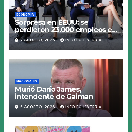
ECONOMIA
Sorpresa en EEUU: se
perdieron 23.000 empleos en
julio y el mercado recalcula
7 AGOSTO, 2026
INFO ECHEVERRIA
las perspectivas para las
tasas
NACIONALES
Murió Darío James,
intendente de Gaiman
6 AGOSTO, 2026
INFO ECHEVERRIA