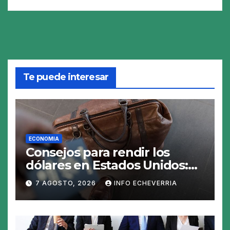
Te puede interesar
ECONOMIA
Consejos para rendir los
dólares en Estados Unidos:
claves para no gastar de más
7 AGOSTO, 2026
INFO ECHEVERRIA
en el viaje