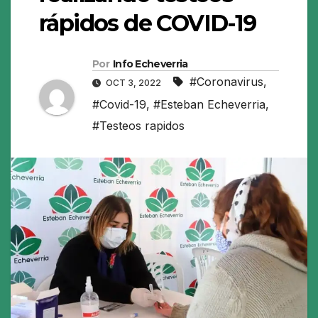
rápidos de COVID-19
Por
Info Echeverria
#Coronavirus
,
OCT 3, 2022
#Covid-19
,
#Esteban Echeverria
,
#Testeos rapidos