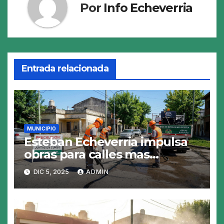
Por
Info Echeverria
Entrada relacionada
MUNICIPIO
Esteban Echeverria impulsa
obras para calles mas
resistentes y seguras
DIC 5, 2025
ADMIN