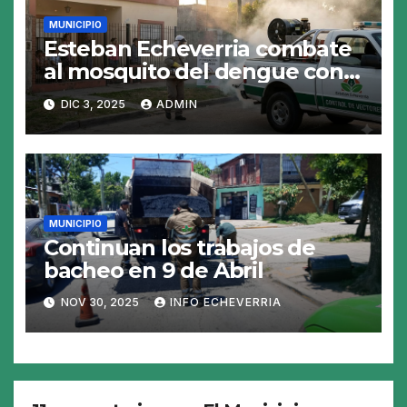
MUNICIPIO
Esteban Echeverria combate
al mosquito del dengue con
fumigacion
DIC 3, 2025
ADMIN
MUNICIPIO
Continuan los trabajos de
bacheo en 9 de Abril
NOV 30, 2025
INFO ECHEVERRIA