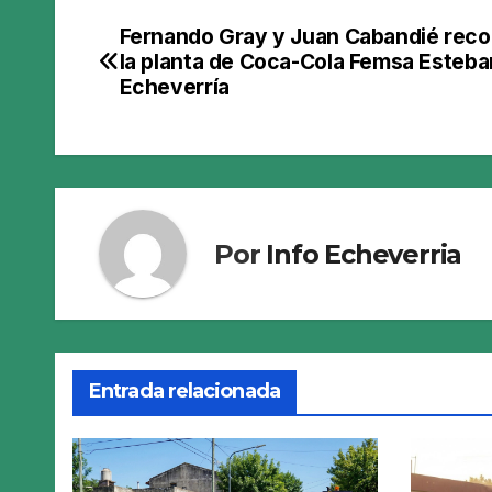
Fernando Gray y Juan Cabandié reco
Navegación
la planta de Coca-Cola Femsa Esteba
de
Echeverría
entradas
Por
Info Echeverria
Entrada relacionada