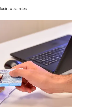
ucir
,
#tramites