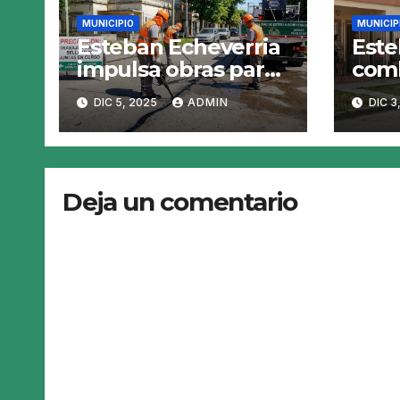
MUNICIPIO
MUNICIP
Esteban Echeverria
Este
impulsa obras para
comb
calles mas
mosq
DIC 5, 2025
ADMIN
DIC 3
resistentes y
den
seguras
fumi
Deja un comentario