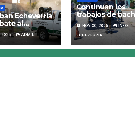
Continuan los
IO
trabajos de bac
ban Echeverria
en 9 de Abril
ate al
NOV 30, 2025
INFO
uito del
, 2025
ADMIN
ECHEVERRIA
gue con
gacion