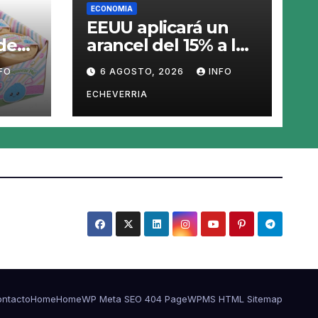
ECONOMIA
EEUU aplicará un
de
arancel del 15% a los
ado
productos con
FO
6 AGOSTO, 2026
INFO
polisilicio para
frenar el avance de
ECHEVERRIA
»
China
ntacto
Home
Home
WP Meta SEO 404 Page
WPMS HTML Sitemap