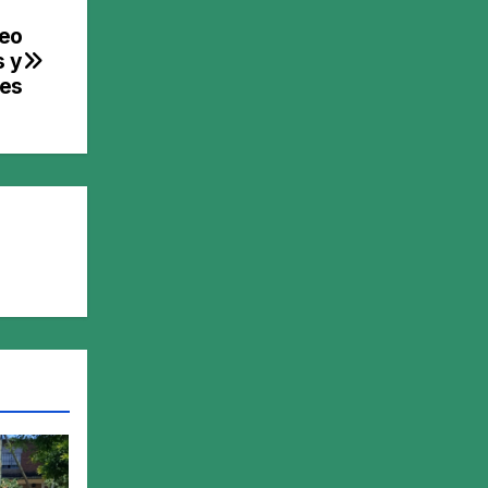
teo
s y
les