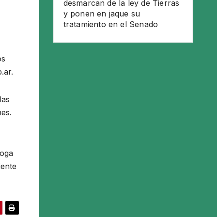
desmarcan de la ley de Tierras
y ponen en jaque su
tratamiento en el Senado
os
b.ar.
las
nes.
roga
iente