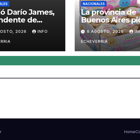
ALES
NACIONALES
ó Darío James,
La provincia de
endente de
Buenos Aires pi
man
sacar del merc
GOSTO, 2026
INFO
6 AGOSTO, 2026
IN
el «Squeezy
Dumpling», un
RRIA
ECHEVERRIA
juguete «tóxico
r
Home
Co