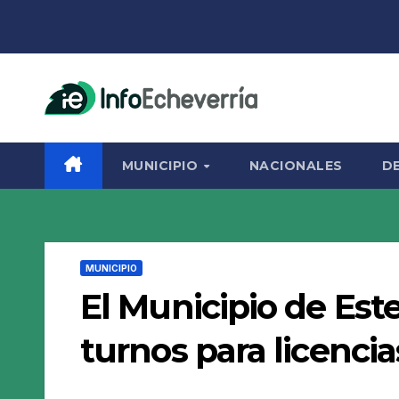
Saltar
al
contenido
MUNICIPIO
NACIONALES
D
MUNICIPIO
El Municipio de Est
turnos para licenci