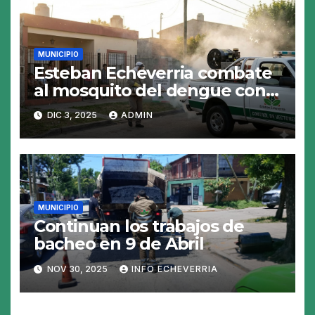
MUNICIPIO
Esteban Echeverria combate
al mosquito del dengue con
fumigacion
DIC 3, 2025
ADMIN
MUNICIPIO
Continuan los trabajos de
bacheo en 9 de Abril
NOV 30, 2025
INFO ECHEVERRIA