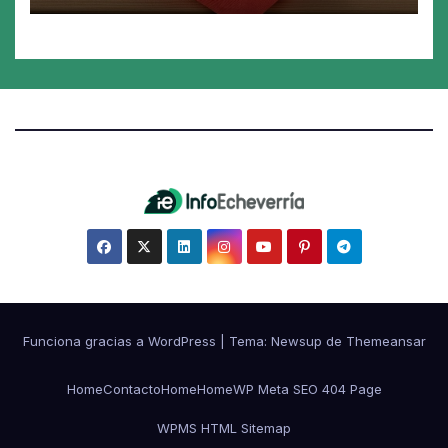
Funciona gracias a WordPress
|
Tema:
Newsup
de
Themeansar
Home
Contacto
Home
Home
WP Meta SEO 404 Page
WPMS HTML Sitemap