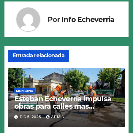
Por
Info Echeverria
Entrada relacionada
MUNICIPIO
Esteban Echeverria impulsa
obras para calles mas
resistentes y seguras
DIC 5, 2025
ADMIN