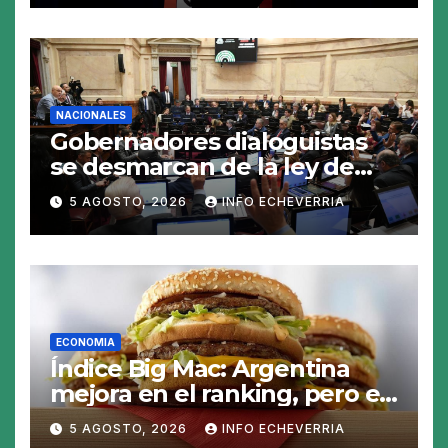
NACIONALES
Gobernadores dialoguistas
se desmarcan de la ley de
Tierras y ponen en jaque su
5 AGOSTO, 2026
INFO ECHEVERRIA
tratamiento en el Senado
ECONOMIA
Índice Big Mac: Argentina
mejora en el ranking, pero el
peso sigue sobrevaluado un
5 AGOSTO, 2026
INFO ECHEVERRIA
19%