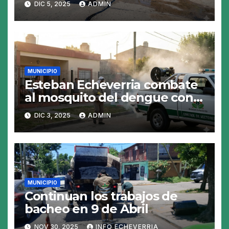
DIC 5, 2025
ADMIN
MUNICIPIO
Esteban Echeverria combate
al mosquito del dengue con
fumigacion
DIC 3, 2025
ADMIN
MUNICIPIO
Continuan los trabajos de
bacheo en 9 de Abril
NOV 30, 2025
INFO ECHEVERRIA