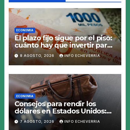
ECONOMIA
El plazo fijo sigue por el piso:
cuánto hay que invertir para
generar $50.000 en 30 días
8 AGOSTO, 2026
INFO ECHEVERRIA
ECONOMIA
Consejos para rendir los
dólares en Estados Unidos:
claves para no gastar de más
7 AGOSTO, 2026
INFO ECHEVERRIA
en el viaje