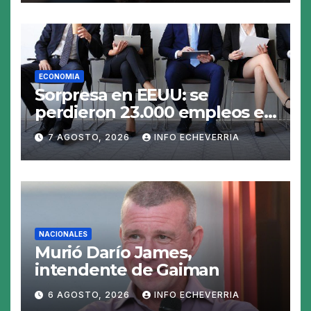
ECONOMIA
Sorpresa en EEUU: se
perdieron 23.000 empleos en
julio y el mercado recalcula
7 AGOSTO, 2026
INFO ECHEVERRIA
las perspectivas para las
tasas
NACIONALES
Murió Darío James,
intendente de Gaiman
6 AGOSTO, 2026
INFO ECHEVERRIA