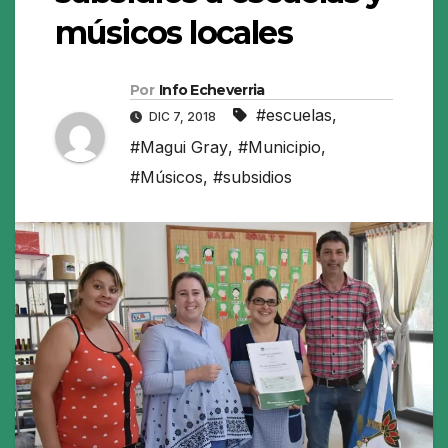
músicos locales
Por
Info Echeverria
#escuelas
,
DIC 7, 2018
#Magui Gray
,
#Municipio
,
#Músicos
,
#subsidios