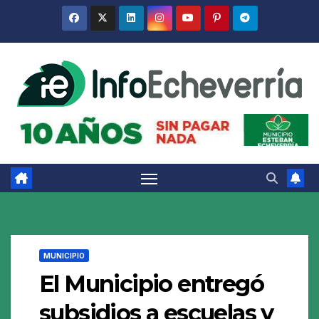
Saltar
al
contenido
MUNICIPIO
El Municipio entregó
subsidios a escuelas y