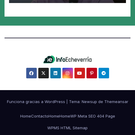
Funciona gracias a WordPress
|
Tema:
Newsup
de
Themeansar
Home
Contacto
Home
Home
WP Meta SEO 404 Page
WPMS HTML Sitemap