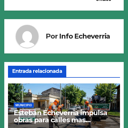
entradas
Por
Info Echeverria
Entrada relacionada
MUNICIPIO
Esteban Echeverria impulsa
obras para calles mas
resistentes y seguras