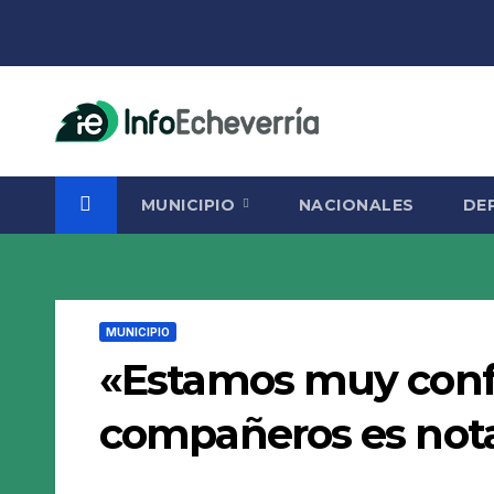
Saltar
al
contenido
MUNICIPIO
NACIONALES
DE
MUNICIPIO
«Estamos muy confi
compañeros es nota