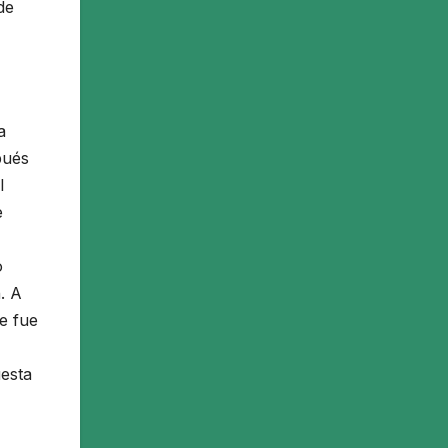
de
a
pués
l
e
o
. A
e fue
uesta