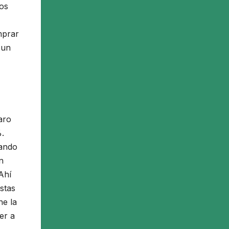
dos
mprar
 un
aro
.
nando
n
Ahí
stas
he la
er a