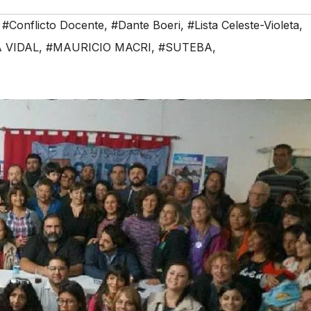
,
#Conflicto Docente
,
#Dante Boeri
,
#Lista Celeste-Violeta
,
 VIDAL
,
#MAURICIO MACRI
,
#SUTEBA
,