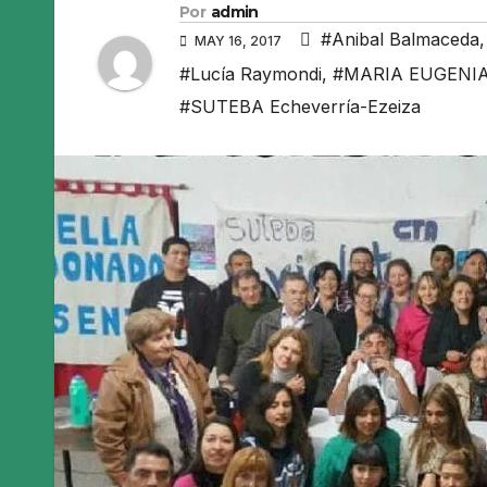
Por
admin
#Anibal Balmaceda
MAY 16, 2017
#Lucía Raymondi
,
#MARIA EUGENIA
#SUTEBA Echeverría-Ezeiza