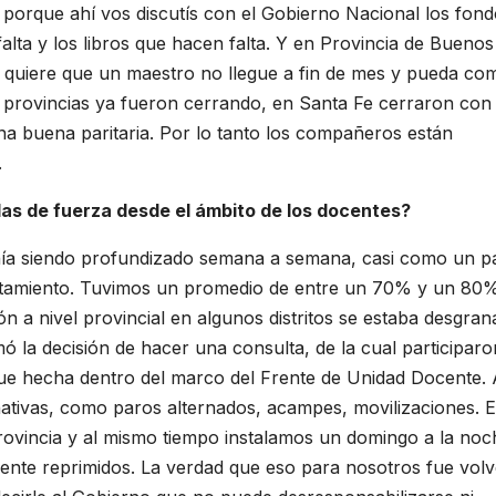
 porque ahí vos discutís con el Gobierno Nacional los fon
lta y los libros que hacen falta. Y en Provincia de Buenos
quiere que un maestro no llegue a fin de mes y pueda co
a provincias ya fueron cerrando, en Santa Fe cerraron con
 buena paritaria. Por lo tanto los compañeros están
.
das de fuerza desde el ámbito de los docentes?
enía siendo profundizado semana a semana, casi como un p
catamiento. Tuvimos un promedio de entre un 70% y un 80%
ón a nivel provincial en algunos distritos se estaba desgra
omó la decisión de hacer una consulta, de la cual participaro
fue hecha dentro del marco del Frente de Unidad Docente. 
nativas, como paros alternados, acampes, movilizaciones. E
rovincia y al mismo tiempo instalamos un domingo a la noc
nte reprimidos. La verdad que eso para nosotros fue volv