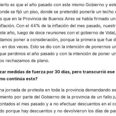
ncierto es que el año pasado con este mismo Gobierno y est
nde se fijó un piso, donde se pretendió ponerle un techo 
s que en la Provincia de Buenos Aires se había firmado un
flación. Con el 44% de la inflación del mes pasado, nuest
 Este año, luego de doce reuniones con el gobierno de Vidal
damos poner a consideración, porque la primera que fue d
en dos veces. Esto se dio con la intención de ponernos u
que perdimos el año pasado y con la intención de poner u
os rechazamos de plano.
lizar medidas de fuerza por 30 días, pero transcurrió ese
Cómo continúa esto?
 una jornada de protesta en toda la provincia demandando es
ento por parte del Gobierno de la provincia de un fallo ju
scontados el mes pasado y a no efectuar descuentos en el 
do porque hay descuentos y no devolvieron los días de pa