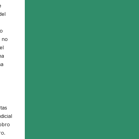
e
del
ro
, no
el
na
na
tas
dicial
cobro
ro.