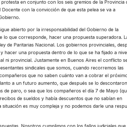
 protesta en conjunto con los seis gremios de la Provincia 
 Docente con la convicción de que esta pelea se va a
Gobierno.
sigue abierto por la irresponsabilidad del Gobierno de la
te lo que corresponde, hacer una propuesta superadora. L
 ley de Paritarias Nacional. Los gobiernos provinciales, des
r y hacer una propuesta dentro de lo que se ha fijado a nive
l ni provincial. Justamente en Buenos Aires el conflicto s
resentantes sindicales que somos, cuando recorremos las
 compañeros que no saben cuánto van a cobrar el próxim
nto a un futuro aumento, que después se lo descontaron
as de paro, o sea que los compañeros el día 7 de Mayo (qu
s recibos de sueldos y había descuentos que no sabían en
la situación es muy compleja y no podemos darle una resp
espuestas. Nosotros cumplimos con los fallos judiciales que