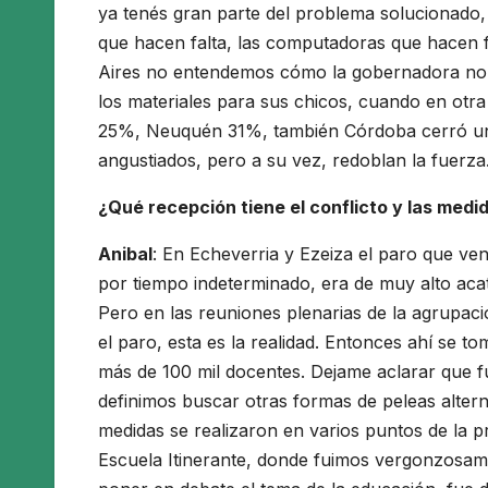
ya tenés gran parte del problema solucionado,
que hacen falta, las computadoras que hacen fa
Aires no entendemos cómo la gobernadora no 
los materiales para sus chicos, cuando en otr
25%, Neuquén 31%, también Córdoba cerró una
angustiados, pero a su vez, redoblan la fuerza
¿Qué recepción tiene el conflicto y las medi
Anibal
: En Echeverria y Ezeiza el paro que v
por tiempo indeterminado, era de muy alto a
Pero en las reuniones plenarias de la agrupaci
el paro, esta es la realidad. Entonces ahí se t
más de 100 mil docentes. Dejame aclarar que 
definimos buscar otras formas de peleas alter
medidas se realizaron en varios puntos de la p
Escuela Itinerante, donde fuimos vergonzosame