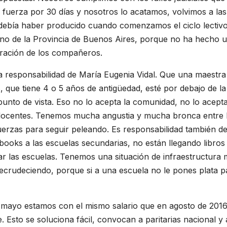
 fuerza por 30 días y nosotros lo acatamos, volvimos a las
 debía haber producido cuando comenzamos el ciclo lectiv
ierno de la Provincia de Buenos Aires, porque no ha hecho 
ración de los compañeros.
a la responsabilidad de María Eugenia Vidal. Que una maestr
s, que tiene 4 o 5 años de antigüedad, esté por debajo de la
punto de vista. Eso no lo acepta la comunidad, no lo acept
docentes. Tenemos mucha angustia y mucha bronca entre 
rzas para seguir peleando. Es responsabilidad también de
books a las escuelas secundarias, no están llegando libros
r las escuelas. Tenemos una situación de infraestructura
recrudeciendo, porque si a una escuela no le pones plata p
 en mayo estamos con el mismo salario que en agosto de 201
Esto se soluciona fácil, convocan a paritarias nacional y 