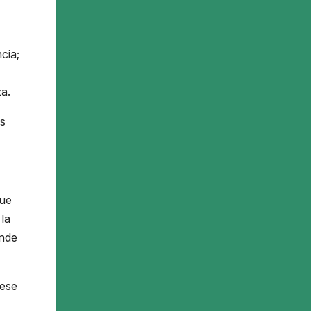
cia;
a.
as
gue
la
onde
 ese