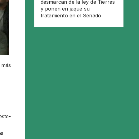
desmarcan de la ley de Tierras
y ponen en jaque su
tratamiento en el Senado
s más
este-
es