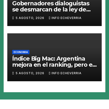
Gobernadores dialoguistas
se desmarcan de la ley de
Tierras y ponen en jaque su
5 AGOSTO, 2026
INFO ECHEVERRIA
tratamiento en el Senado
ECONOMIA
Índice Big Mac: Argentina
mejora en el ranking, pero el
peso sigue sobrevaluado un
5 AGOSTO, 2026
INFO ECHEVERRIA
19%