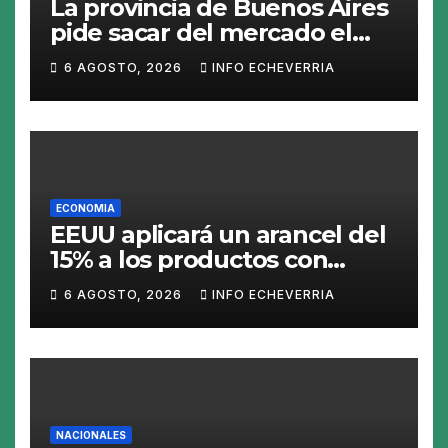
La provincia de Buenos Aires
pide sacar del mercado el
«Squeezy Dumpling», un
6 AGOSTO, 2026
INFO ECHEVERRIA
juguete «tóxico»
ECONOMIA
EEUU aplicará un arancel del
15% a los productos con
polisilicio para frenar el
6 AGOSTO, 2026
INFO ECHEVERRIA
avance de China
NACIONALES