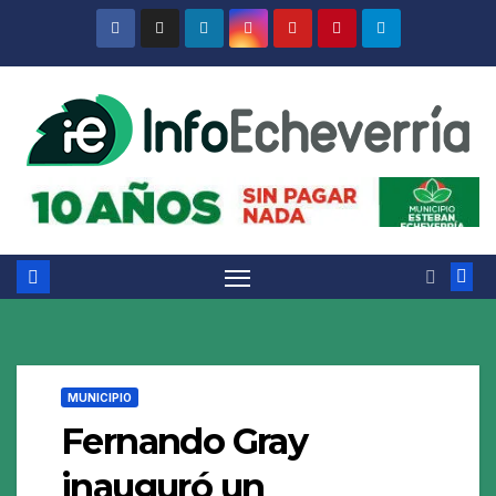
Saltar
al
contenido
MUNICIPIO
Fernando Gray
inauguró un