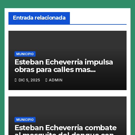
Entrada relacionada
MUNICIPIO
Esteban Echeverria impulsa
obras para calles mas
resistentes y seguras
DIC 5, 2025
ADMIN
MUNICIPIO
Esteban Echeverria combate