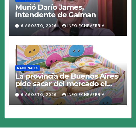
Murió Darío James,
intendente de Gaiman
6 AGOSTO, 2026
INFO ECHEVERRIA
NACIONALES
La provincia de Buenos Aires
pide sacar del mercado el
«Squeezy Dumpling», un
6 AGOSTO, 2026
INFO ECHEVERRIA
juguete «tóxico»