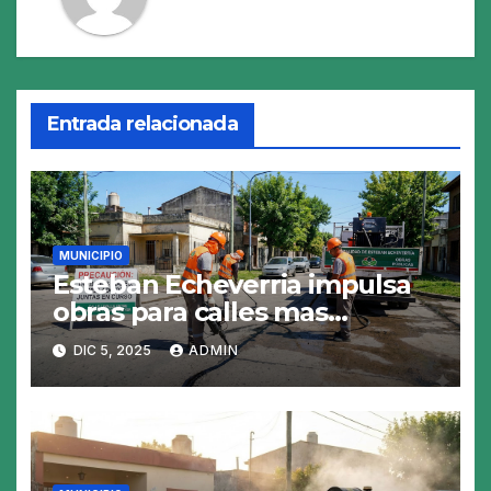
Entrada relacionada
MUNICIPIO
Esteban Echeverria impulsa
obras para calles mas
resistentes y seguras
DIC 5, 2025
ADMIN