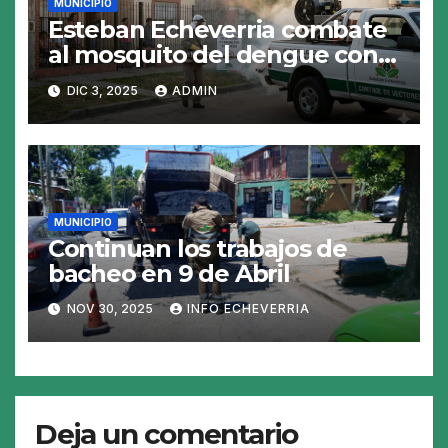
MUNICIPIO
Esteban Echeverria combate
al mosquito del dengue con
fumigacion
DIC 3, 2025
ADMIN
MUNICIPIO
Continuan los trabajos de
bacheo en 9 de Abril
NOV 30, 2025
INFO ECHEVERRIA
Deja un comentario