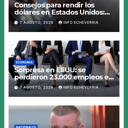
Consejos para rendir los
dólares en Estados Unidos:
claves para no gastar de más
7 AGOSTO, 2026
INFO ECHEVERRIA
en el viaje
ECONOMIA
Sorpresa en EEUU: se
perdieron 23.000 empleos en
julio y el mercado recalcula
7 AGOSTO, 2026
INFO ECHEVERRIA
las perspectivas para las
tasas
NACIONALES