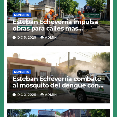
MUNICIPIO
Esteban Echeverria impulsa
obras para calles mas
resistentes y seguras
DIC 5, 2025
ADMIN
MUNICIPIO
Esteban Echeverria combate
al mosquito del dengue con
fumigacion
DIC 3, 2025
ADMIN