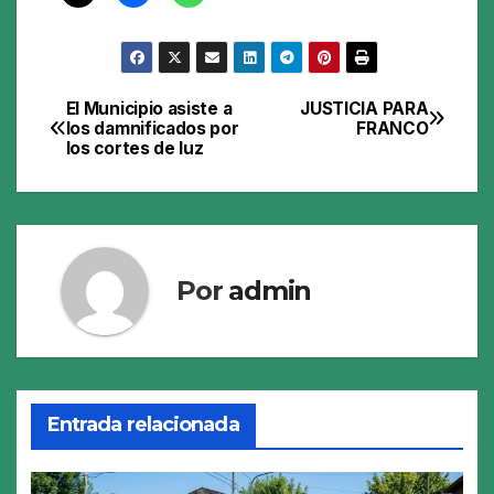
El Municipio asiste a
JUSTICIA PARA
Navegación
los damnificados por
FRANCO
los cortes de luz
de
entradas
Por
admin
Entrada relacionada