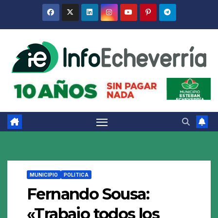
Saltar
al
contenido
MUNICIPIO
POLITICA
Fernando Sousa:
«Trabajo todos los