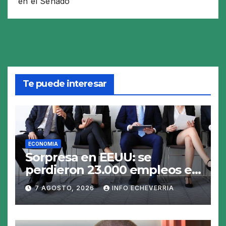
en el Senado
Te puede interesar
ECONOMIA
Sorpresa en EEUU: se
perdieron 23.000 empleos en
julio y el mercado recalcula
7 AGOSTO, 2026
INFO ECHEVERRIA
las perspectivas para las
tasas