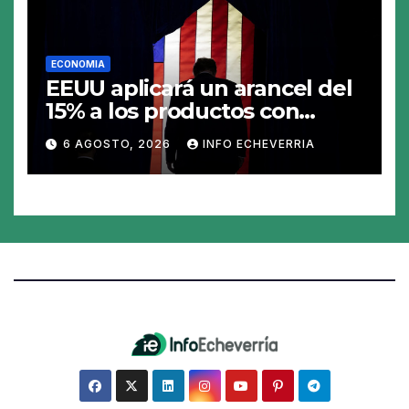
ECONOMIA
EEUU aplicará un arancel del
15% a los productos con
polisilicio para frenar el
6 AGOSTO, 2026
INFO ECHEVERRIA
avance de China