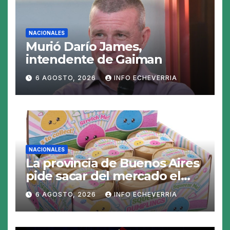
NACIONALES
Murió Darío James,
intendente de Gaiman
6 AGOSTO, 2026
INFO ECHEVERRIA
NACIONALES
La provincia de Buenos Aires
pide sacar del mercado el
«Squeezy Dumpling», un
6 AGOSTO, 2026
INFO ECHEVERRIA
juguete «tóxico»