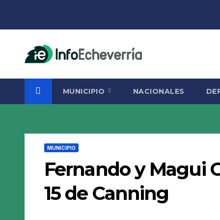
Saltar
al
contenido
MUNICIPIO
NACIONALES
DE
MUNICIPIO
Fernando y Magui G
15 de Canning