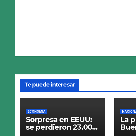
Te puede interesar
ECONOMIA
NACION
Sorpresa en EEUU:
La p
se perdieron 23.000
Buen
empleos en julio y el
saca