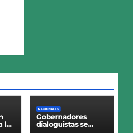
NACIONALES
n
Gobernadores
a los
dialoguistas se
desmarcan de la ley