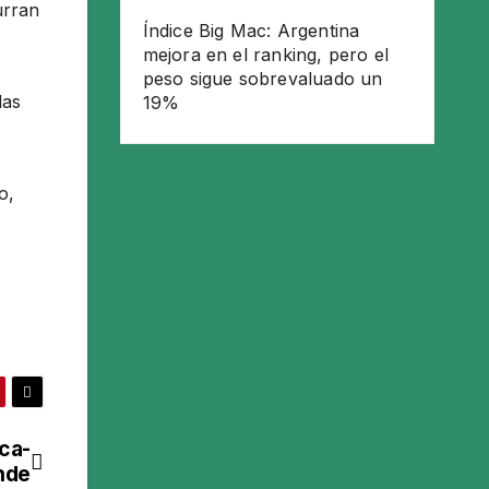
urran
Índice Big Mac: Argentina
mejora en el ranking, pero el
peso sigue sobrevaluado un
las
19%
o,
ca-
nde