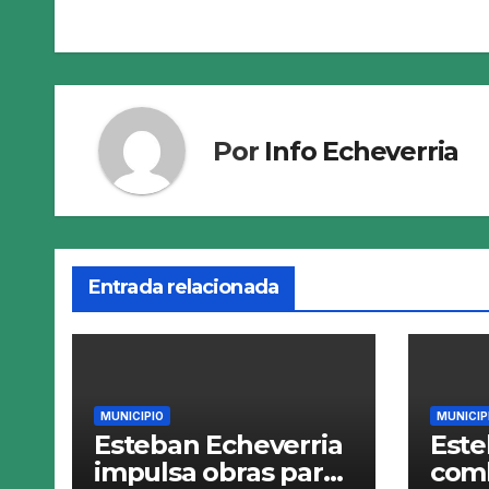
de
entradas
Por
Info Echeverria
Entrada relacionada
MUNICIPIO
MUNICIP
Esteban Echeverria
Este
impulsa obras para
comb