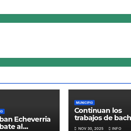
MUNICIPIO
Continuan los
IO
trabajos de bac
ban Echeverria
en 9 de Abril
ate al
NOV 30, 2025
INFO