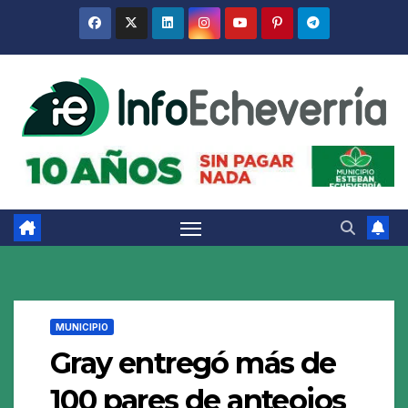
Saltar
al
contenido
MUNICIPIO
Gray entregó más de
100 pares de anteojos