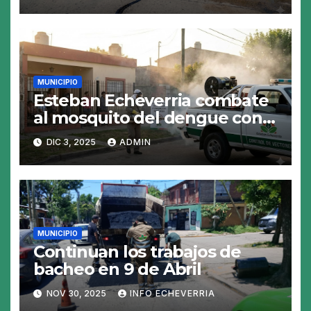
MUNICIPIO
Esteban Echeverria combate
al mosquito del dengue con
fumigacion
DIC 3, 2025
ADMIN
MUNICIPIO
Continuan los trabajos de
bacheo en 9 de Abril
NOV 30, 2025
INFO ECHEVERRIA