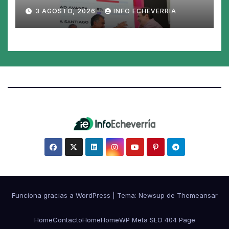
Santiago del Estero y perdió
3 AGOSTO, 2026
INFO ECHEVERRIA
en los 26 municipios
Funciona gracias a WordPress
|
Tema:
Newsup
de
Themeansar
Home
Contacto
Home
Home
WP Meta SEO 404 Page