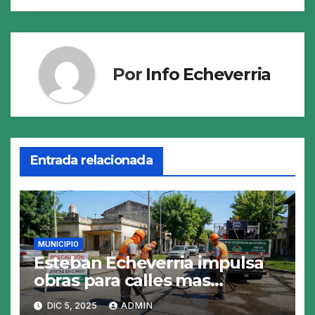
Por
Info Echeverria
Entrada relacionada
MUNICIPIO
Esteban Echeverria impulsa
obras para calles mas
resistentes y seguras
DIC 5, 2025
ADMIN