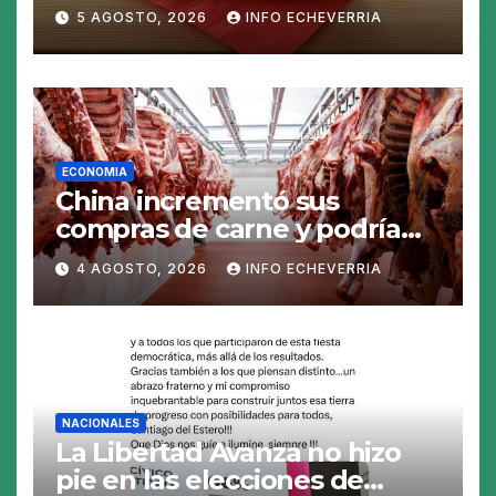
peso sigue sobrevaluado un
5 AGOSTO, 2026
INFO ECHEVERRIA
19%
ECONOMIA
China incrementó sus
compras de carne y podría
abrirse una oportunidad para
4 AGOSTO, 2026
INFO ECHEVERRIA
la Argentina
NACIONALES
La Libertad Avanza no hizo
pie en las elecciones de