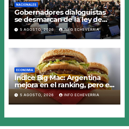
NACIONALES
Gobernadores dialoguistas
se desmarcan de la ley de
Tierras y ponen en jaque su
5 AGOSTO, 2026
INFO ECHEVERRIA
tratamiento en el Senado
ECONOMIA
Índice Big Mac: Argentina
mejora en el ranking, pero el
peso sigue sobrevaluado un
5 AGOSTO, 2026
INFO ECHEVERRIA
19%