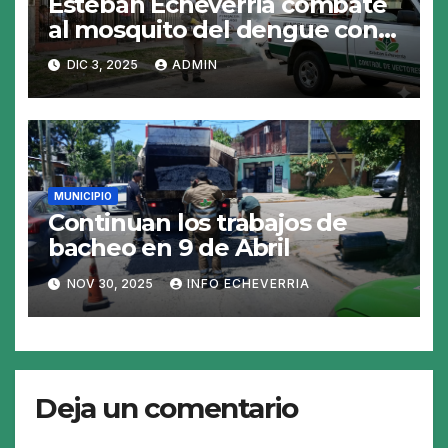
Esteban Echeverria combate
al mosquito del dengue con
fumigacion
DIC 3, 2025
ADMIN
MUNICIPIO
Continuan los trabajos de
bacheo en 9 de Abril
NOV 30, 2025
INFO ECHEVERRIA
Deja un comentario