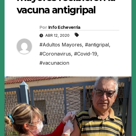
vacuna antigripal
Por
Info Echeverria
ABR 12, 2020
#Adultos Mayores
,
#antigripal
,
#Coronavirus
,
#Covid-19
,
#vacunacion