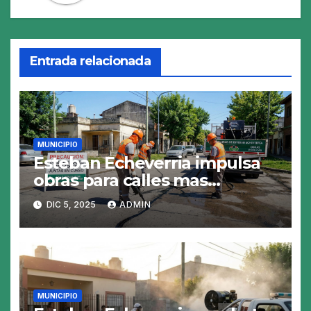
Entrada relacionada
MUNICIPIO
Esteban Echeverria impulsa
obras para calles mas
resistentes y seguras
DIC 5, 2025
ADMIN
MUNICIPIO