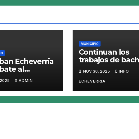
MUNICIPIO
Continuan los
IO
trabajos de bac
ban Echeverria
en 9 de Abril
ate al
NOV 30, 2025
INFO
uito del
 2025
ADMIN
ECHEVERRIA
gue con
gacion