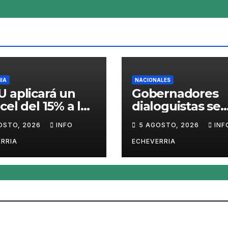
IA
NACIONALES
 aplicará un
Gobernadores
cel del 15% a los
dialoguistas se
ductos con
desmarcan de la
OSTO, 2026
INFO
5 AGOSTO, 2026
INF
ilicio para
de Tierras y po
ar el avance de
en jaque su
RRIA
ECHEVERRIA
na
tratamiento en 
Senado