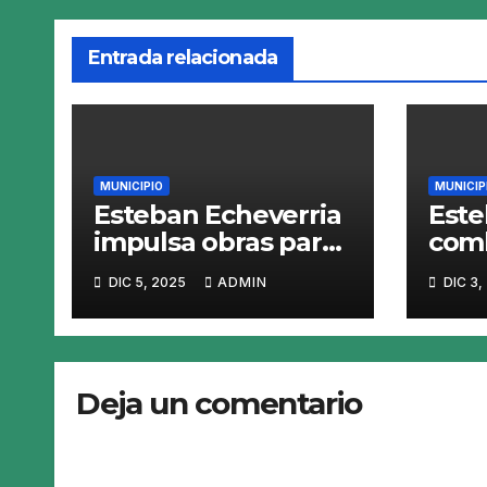
Entrada relacionada
MUNICIPIO
MUNICIP
Esteban Echeverria
Este
impulsa obras para
comb
calles mas
mosq
DIC 5, 2025
ADMIN
DIC 3,
resistentes y
den
seguras
fumi
Deja un comentario