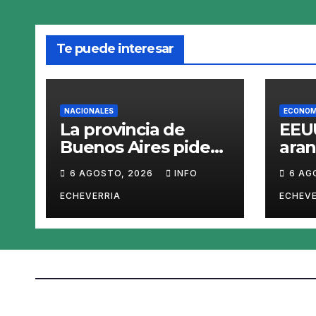
Te puede interesar
NACIONALES
ECONOM
La provincia de
EEUU
Buenos Aires pide
aran
sacar del mercado
pro
6 AGOSTO, 2026
INFO
6 AG
el «Squeezy
polis
Dumpling», un
fren
ECHEVERRIA
ECHEVE
juguete «tóxico»
Chi