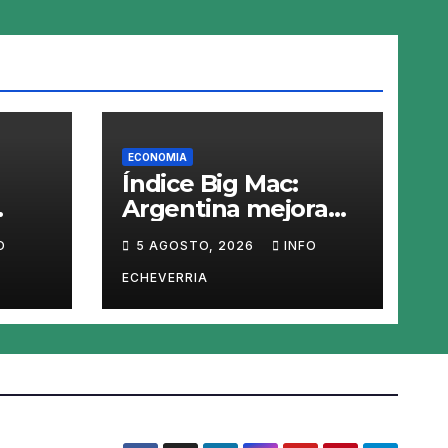
ECONOMIA
Índice Big Mac:
Argentina mejora
 ley
en el ranking, pero
O
5 AGOSTO, 2026
INFO
nen
el peso sigue
sobrevaluado un
ECHEVERRIA
el
19%