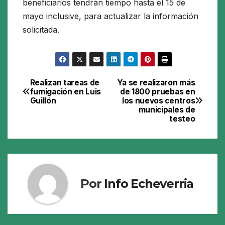
beneficiarios tendrán tiempo hasta el 15 de
mayo inclusive, para actualizar la información
solicitada.
Realizan tareas de
Ya se realizaron más
Navegación
fumigación en Luis
de 1800 pruebas en
Guillón
los nuevos centros
de
municipales de
testeo
entradas
Por
Info Echeverria