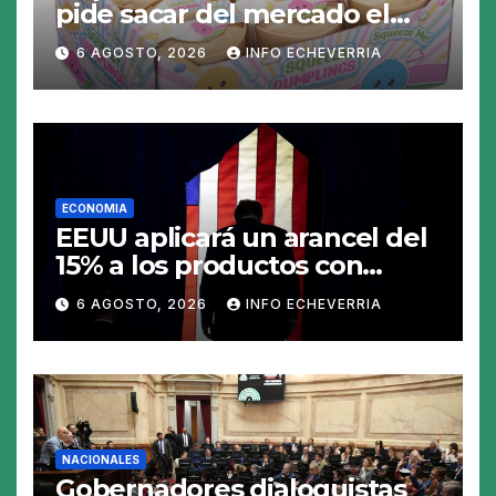
pide sacar del mercado el
«Squeezy Dumpling», un
6 AGOSTO, 2026
INFO ECHEVERRIA
juguete «tóxico»
ECONOMIA
EEUU aplicará un arancel del
15% a los productos con
polisilicio para frenar el
6 AGOSTO, 2026
INFO ECHEVERRIA
avance de China
NACIONALES
Gobernadores dialoguistas