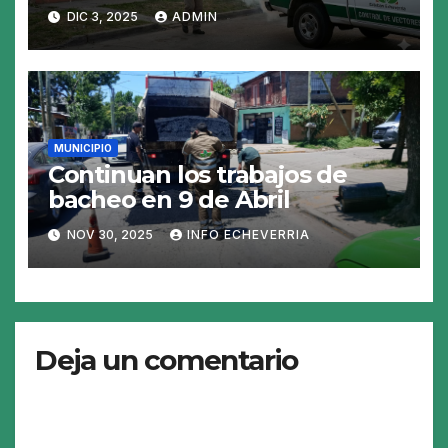
fumigacion
DIC 3, 2025
ADMIN
MUNICIPIO
Continuan los trabajos de
bacheo en 9 de Abril
NOV 30, 2025
INFO ECHEVERRIA
Deja un comentario