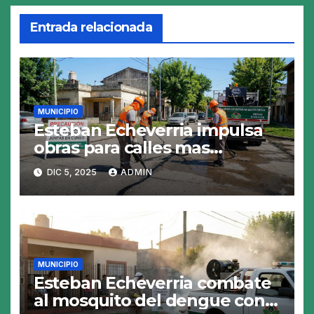
Entrada relacionada
MUNICIPIO
Esteban Echeverria impulsa
obras para calles mas
resistentes y seguras
DIC 5, 2025
ADMIN
MUNICIPIO
Esteban Echeverria combate
al mosquito del dengue con