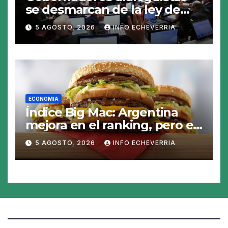
se desmarcan de la ley de
Tierras y ponen en jaque su
5 AGOSTO, 2026
INFO ECHEVERRIA
tratamiento en el Senado
ECONOMIA
Índice Big Mac: Argentina
mejora en el ranking, pero el
peso sigue sobrevaluado un
5 AGOSTO, 2026
INFO ECHEVERRIA
19%