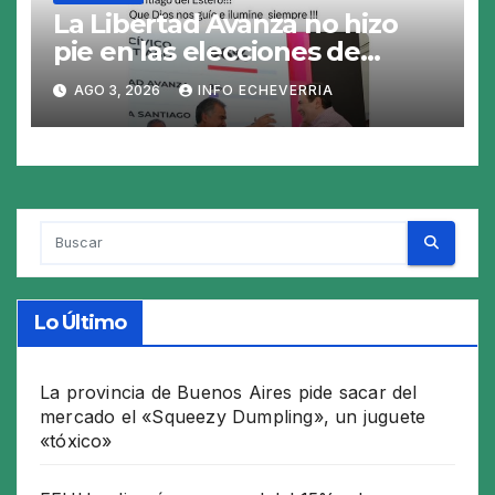
La Libertad Avanza no hizo
pie en las elecciones de
Santiago del Estero y perdió
AGO 3, 2026
INFO ECHEVERRIA
en los 26 municipios
Lo Último
La provincia de Buenos Aires pide sacar del
mercado el «Squeezy Dumpling», un juguete
«tóxico»