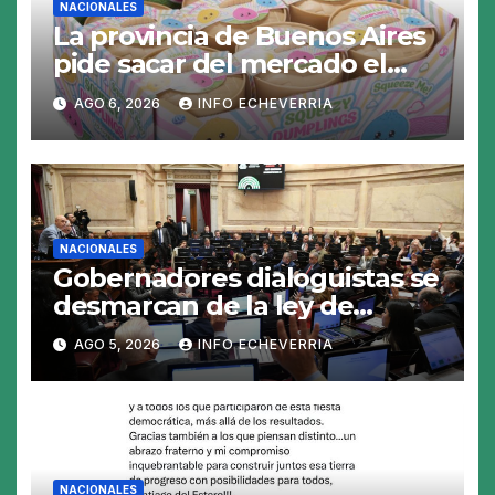
NACIONALES
La provincia de Buenos Aires
pide sacar del mercado el
«Squeezy Dumpling», un
AGO 6, 2026
INFO ECHEVERRIA
juguete «tóxico»
NACIONALES
Gobernadores dialoguistas se
desmarcan de la ley de
Tierras y ponen en jaque su
AGO 5, 2026
INFO ECHEVERRIA
tratamiento en el Senado
NACIONALES