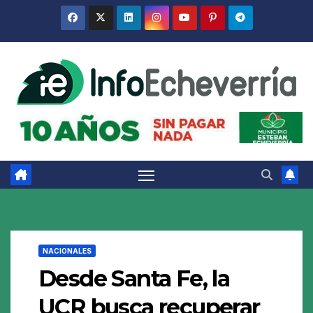
Saltar
al
contenido
NACIONALES
Desde Santa Fe, la
UCR busca recuperar