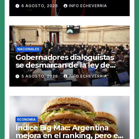
polisilicio para frenar el
6 AGOSTO, 2026
INFO ECHEVERRIA
avance de China
NACIONALES
Gobernadores dialoguistas
se desmarcan de la ley de
Tierras y ponen en jaque su
5 AGOSTO, 2026
INFO ECHEVERRIA
tratamiento en el Senado
ECONOMIA
Índice Big Mac: Argentina
mejora en el ranking, pero el