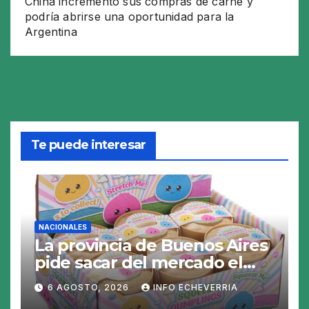
China incrementó sus compras de carne y
podría abrirse una oportunidad para la
Argentina
Te puede interesar
NACIONALES
La provincia de Buenos Aires
pide sacar del mercado el
«Squeezy Dumpling», un
6 AGOSTO, 2026
INFO ECHEVERRIA
juguete «tóxico»