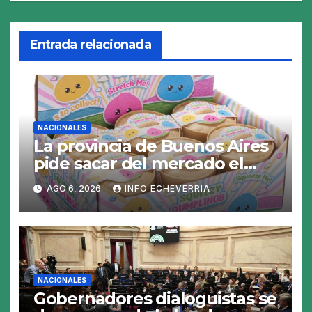
Entrada relacionada
NACIONALES
La provincia de Buenos Aires
pide sacar del mercado el
«Squeezy Dumpling», un
AGO 6, 2026
INFO ECHEVERRIA
juguete «tóxico»
NACIONALES
Gobernadores dialoguistas se