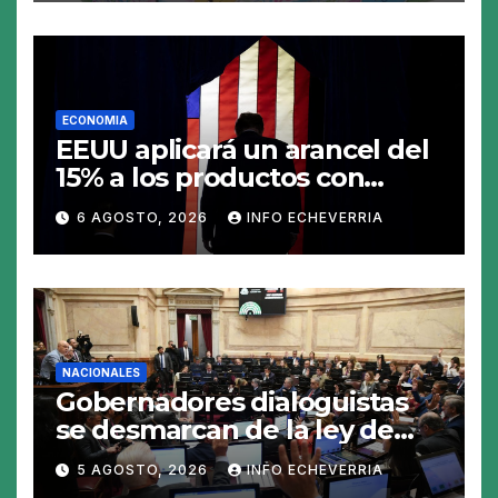
ECONOMIA
EEUU aplicará un arancel del
15% a los productos con
polisilicio para frenar el
6 AGOSTO, 2026
INFO ECHEVERRIA
avance de China
NACIONALES
Gobernadores dialoguistas
se desmarcan de la ley de
Tierras y ponen en jaque su
5 AGOSTO, 2026
INFO ECHEVERRIA
tratamiento en el Senado