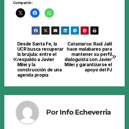
Compartir:
Desde Santa Fe, la
Catamarca: Raúl Jalil
Navegación
UCR busca recuperar
hace malabares para
la brújula: entre el
mantener su perfil
de
respaldo a Javier
dialoguista con Javier
Milei y la
Milei y garantizarse el
entradas
construcción de una
apoyo del PJ
agenda propia
Por
Info Echeverria