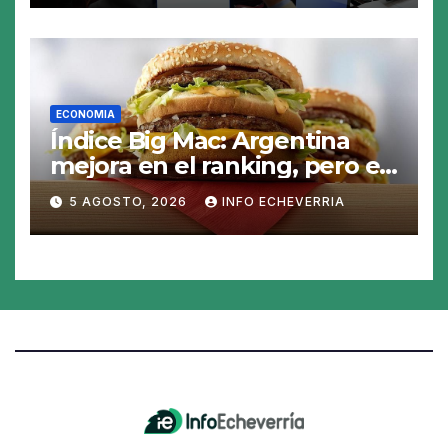
ECONOMIA
Índice Big Mac: Argentina
mejora en el ranking, pero el
peso sigue sobrevaluado un
5 AGOSTO, 2026
INFO ECHEVERRIA
19%