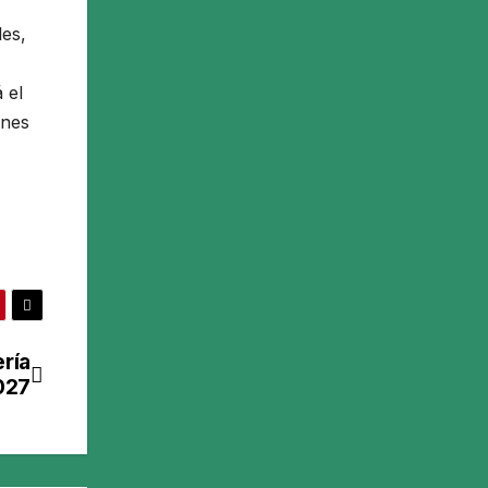
les,
 el
ones
ría
2027