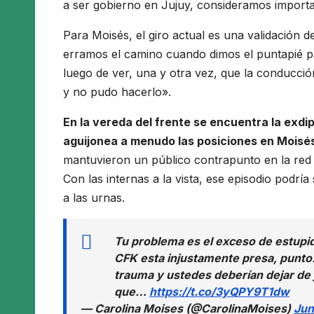
a ser gobierno en Jujuy, consideramos importa
Para Moisés, el giro actual es una validación 
erramos el camino cuando dimos el puntapié para
luego de ver, una y otra vez, que la conducción
y no pudo hacerlo».
En la vereda del frente se encuentra la exdi
aguijonea a menudo las posiciones en Moisés
mantuvieron un público contrapunto en la red s
Con las internas a la vista, ese episodio podrí
a las urnas.
Tu problema es el exceso de estupid
CFK esta injustamente presa, punto
trauma y ustedes deberían dejar de j
que…
https://t.co/3yQPY9T1dw
— Carolina Moises (@CarolinaMoises)
Jun