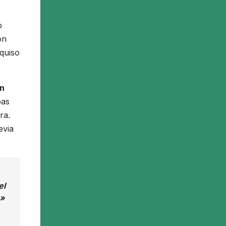
o
ón
 quiso
en
bas
ra.
evia
el
e»