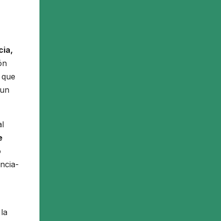
cia,
ón
a que
 un
al
e
o
encia-
la