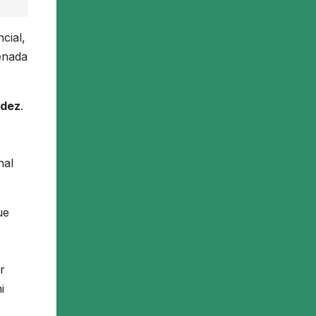
cial,
denada
dez
.
nal
ue
r
i