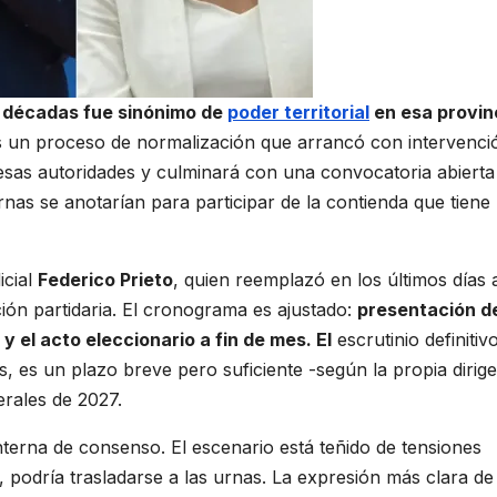
te décadas fue sinónimo de
poder territorial
en esa provin
as un proceso de normalización que arrancó con intervenci
e esas autoridades y culminará con una convocatoria abiert
rnas se anotarían para participar de la contienda que tiene
icial
Federico Prieto
, quien reemplazó en los últimos días 
ión partidaria. El cronograma es ajustado:
presentación d
, y el acto eleccionario a fin de mes. El
escrutinio definitiv
s, es un plazo breve pero suficiente -según la propia dirig
erales de 2027.
terna de consenso. El escenario está teñido de tensiones
podría trasladarse a las urnas. La expresión más clara de 