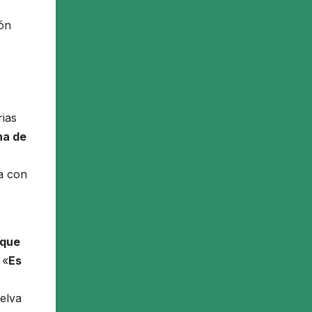
ión
rias
na de
a con
 que
 «
Es
elva