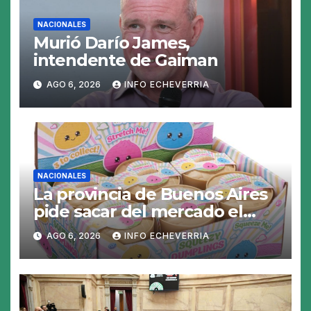
NACIONALES
Murió Darío James,
intendente de Gaiman
AGO 6, 2026
INFO ECHEVERRIA
NACIONALES
La provincia de Buenos Aires
pide sacar del mercado el
«Squeezy Dumpling», un
AGO 6, 2026
INFO ECHEVERRIA
juguete «tóxico»