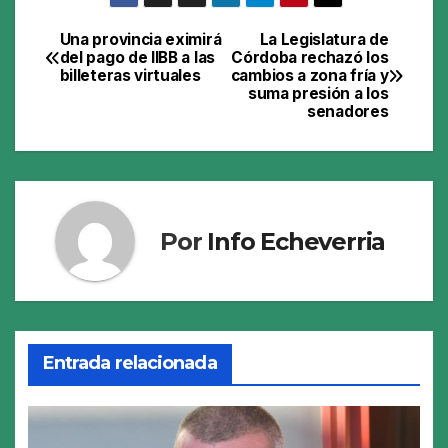
Una provincia eximirá
La Legislatura de
Navegación
del pago de IIBB a las
Córdoba rechazó los
billeteras virtuales
cambios a zona fría y
de
suma presión a los
senadores
entradas
Por
Info Echeverria
Entrada relacionada