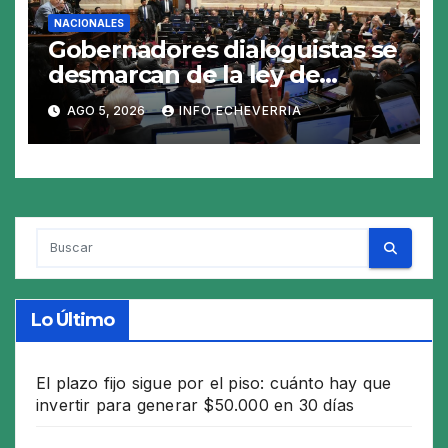
NACIONALES
Gobernadores dialoguistas se
desmarcan de la ley de
Tierras y ponen en jaque su
AGO 5, 2026
INFO ECHEVERRIA
tratamiento en el Senado
Lo Último
El plazo fijo sigue por el piso: cuánto hay que
invertir para generar $50.000 en 30 días