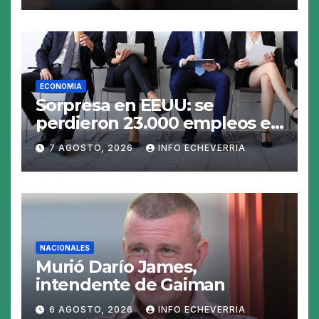
ECONOMIA
Sorpresa en EEUU: se
perdieron 23.000 empleos en
julio y el mercado recalcula
7 AGOSTO, 2026
INFO ECHEVERRIA
las perspectivas para las
tasas
NACIONALES
Murió Darío James,
intendente de Gaiman
6 AGOSTO, 2026
INFO ECHEVERRIA