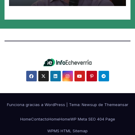
Funciona gracias a WordPress
|
Tema:
Newsup
de
Themeansar
Home
Contacto
Home
Home
WP Meta SEO 404 Page
WPMS HTML Sitemap