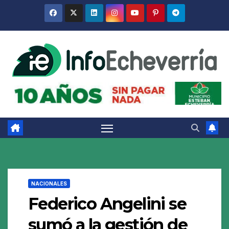
Saltar
al
contenido
NACIONALES
Federico Angelini se
sumó a la gestión de