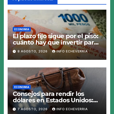
ECONOMIA
El plazo fijo sigue por el piso:
cuánto hay que invertir para
generar $50.000 en 30 días
8 AGOSTO, 2026
INFO ECHEVERRIA
ECONOMIA
Consejos para rendir los
dólares en Estados Unidos:
claves para no gastar de más
7 AGOSTO, 2026
INFO ECHEVERRIA
en el viaje