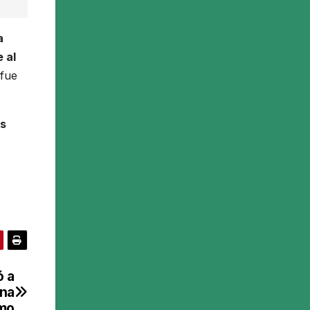
a
 al
 fue
s
ó a
una
smo