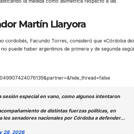
calificando la medida como asimétrica respecto a las
dor Martín Llaryora
ialismo cordobés, Facundo Torres, consideró que «Córdoba di
e no puede haber argentinos de primera y de segunda segú
60049907424076139&partner=&hide_thread=false
a sesión especial en vano, como algunos intentaron
acompañamiento de distintas fuerzas políticas, en
r a los senadores nacionales por Córdoba a defender…
 28, 2026