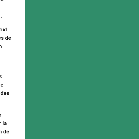
.
tud
es de
n
s
de
ades
a
 la
n de