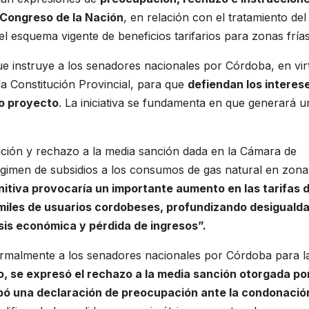
 Congreso de la Nación
, en relación con el tratamiento del
l esquema vigente de beneficios tarifarios para zonas frías
que instruye a los senadores nacionales por Córdoba, en vir
 la Constitución Provincial, para que
defiendan los interes
do proyecto
. La iniciativa se fundamenta en que generará u
ación y rechazo a la media sanción dada en la Cámara de
régimen de subsidios a los consumos de gas natural en zona
nitiva provocaría un importante aumento en las tarifas 
 miles de usuarios cordobeses, profundizando desiguald
isis económica y pérdida de ingresos”.
 formalmente a los senadores nacionales por Córdoba para l
, se expresó el rechazo a la media sanción otorgada por
bó una declaración de preocupación ante la condonació