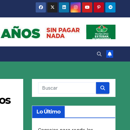
os
Lo Último