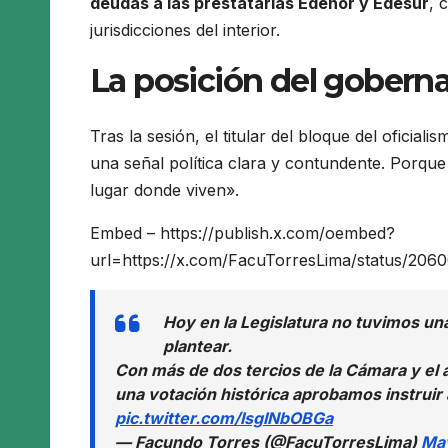
deudas a las prestatarias Edenor y Edesur
, 
jurisdicciones del interior.
La posición del goberna
Tras la sesión, el titular del bloque del ofic
una señal política clara y contundente. Porqu
lugar donde viven».
Embed – https://publish.x.com/oembed?
url=https://x.com/FacuTorresLima/status/20
Hoy en la Legislatura no tuvimos un
plantear.
Con más de dos tercios de la Cámara y el 
una votación histórica aprobamos instrui
pic.twitter.com/IsgINbOBGa
— Facundo Torres (@FacuTorresLima)
May