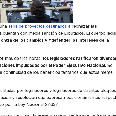
 una
serie de proyectos destinados
a rechazar
las
 cuentan con media sanción de Diputados. El cuerpo legisl
ontra de los cambios y «defender los intereses de la
or más de tres horas,
los legisladores ratificaron diversa
caciones impulsadas por el Poder Ejecutivo Nacional.
Se
 continuidad de los beneficios tarifarios que actualmente
entadas por legisladores y legisladoras de distintos bloques
aración y resolución que expresan posicionamientos respec
do por la Ley Nacional 27.637.
nían expresiones de
preocupación, rechazo e instruccion