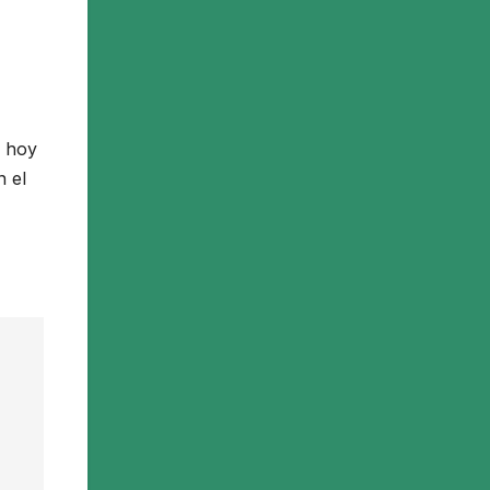
o hoy
n el