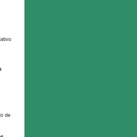
ativo
s
to de
es