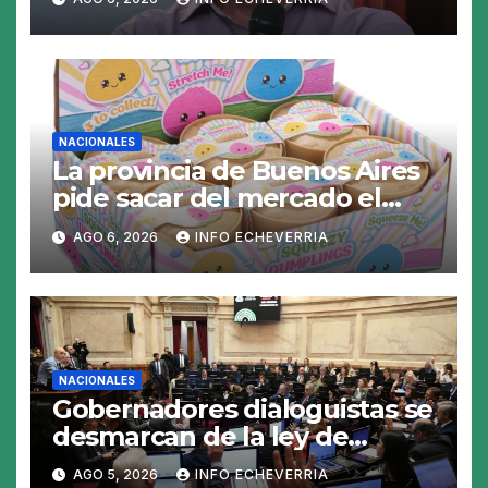
NACIONALES
La provincia de Buenos Aires
pide sacar del mercado el
«Squeezy Dumpling», un
AGO 6, 2026
INFO ECHEVERRIA
juguete «tóxico»
NACIONALES
Gobernadores dialoguistas se
desmarcan de la ley de
Tierras y ponen en jaque su
AGO 5, 2026
INFO ECHEVERRIA