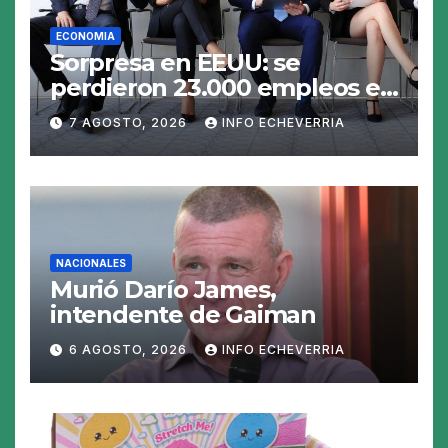
ECONOMIA
Sorpresa en EEUU: se
perdieron 23.000 empleos en
julio y el mercado recalcula
7 AGOSTO, 2026
INFO ECHEVERRIA
las perspectivas para las
tasas
NACIONALES
Murió Darío James,
intendente de Gaiman
6 AGOSTO, 2026
INFO ECHEVERRIA