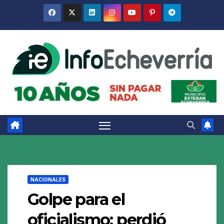
Saltar
al
contenido
NACIONALES
Golpe para el
oficialismo: perdió