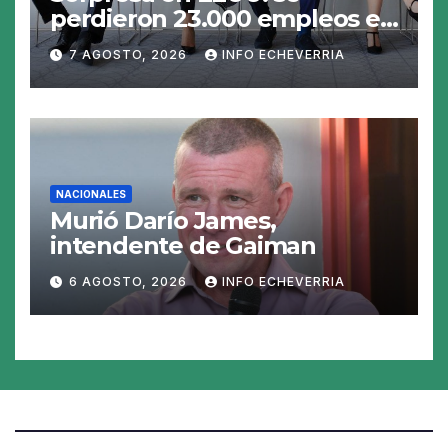
perdieron 23.000 empleos en
julio y el mercado recalcula
7 AGOSTO, 2026
INFO ECHEVERRIA
las perspectivas para las
tasas
NACIONALES
Murió Darío James,
intendente de Gaiman
6 AGOSTO, 2026
INFO ECHEVERRIA