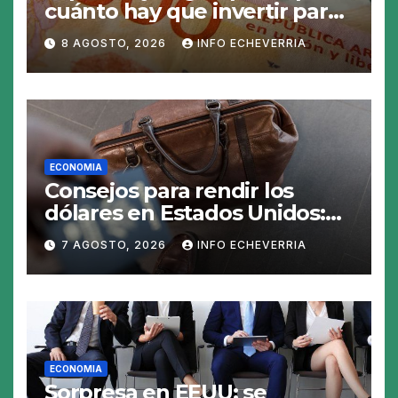
cuánto hay que invertir para
generar $50.000 en 30 días
8 AGOSTO, 2026
INFO ECHEVERRIA
ECONOMIA
Consejos para rendir los
dólares en Estados Unidos:
claves para no gastar de más
7 AGOSTO, 2026
INFO ECHEVERRIA
en el viaje
ECONOMIA
Sorpresa en EEUU: se