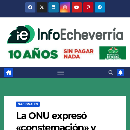
Saltar
al
contenido
NACIONALES
La ONU expresó
«consternación» y