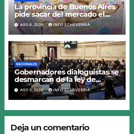
La provincia de Buenos Aires
pide sacar del mercado el
«Squeezy Dumpling», un
AGO 6, 2026
INFO ECHEVERRIA
juguete «tóxico»
NACIONALES
Gobernadores dialoguistas se
desmarcan de la ley de
Tierras y ponen en jaque su
AGO 5, 2026
INFO ECHEVERRIA
tratamiento en el Senado
Deja un comentario