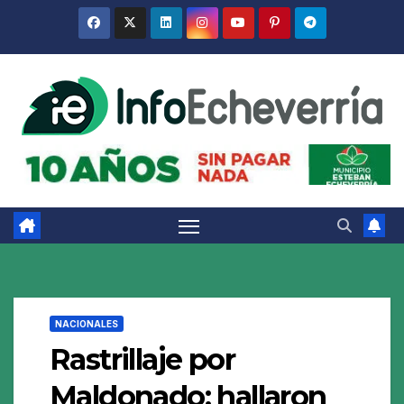
Saltar
al
contenido
NACIONALES
Rastrillaje por
Maldonado: hallaron