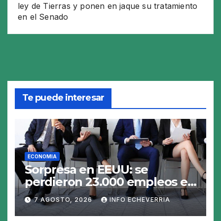
ley de Tierras y ponen en jaque su tratamiento
en el Senado
Te puede interesar
ECONOMIA
Sorpresa en EEUU: se
perdieron 23.000 empleos en
julio y el mercado recalcula
7 AGOSTO, 2026
INFO ECHEVERRIA
las perspectivas para las
tasas