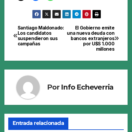
Santiago Maldonado:
El Gobierno emite
Navegación
Los candidatos
una nueva deuda con
suspendieron sus
bancos extranjeros
de
campañas
por U$S 1.000
millones
entradas
Por
Info Echeverria
Entrada relacionada