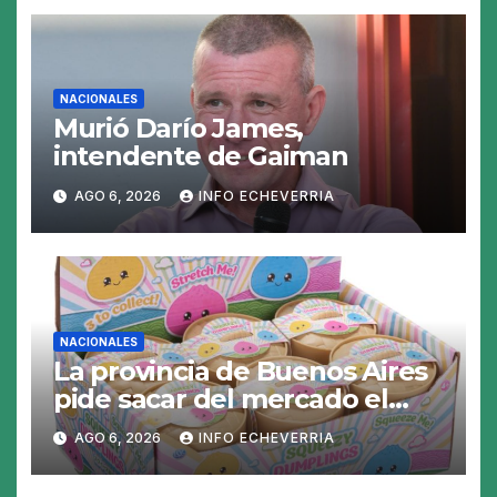
NACIONALES
Murió Darío James,
intendente de Gaiman
AGO 6, 2026
INFO ECHEVERRIA
NACIONALES
La provincia de Buenos Aires
pide sacar del mercado el
«Squeezy Dumpling», un
AGO 6, 2026
INFO ECHEVERRIA
juguete «tóxico»