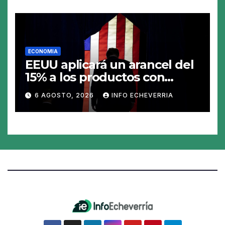
ECONOMIA
EEUU aplicará un arancel del
15% a los productos con
polisilicio para frenar el
6 AGOSTO, 2026
INFO ECHEVERRIA
avance de China