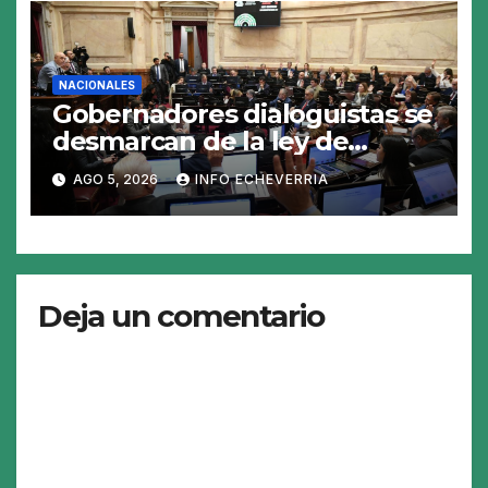
NACIONALES
Gobernadores dialoguistas se
desmarcan de la ley de
Tierras y ponen en jaque su
AGO 5, 2026
INFO ECHEVERRIA
tratamiento en el Senado
Deja un comentario