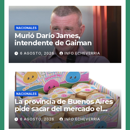
NACIONALES
Murió Darío James,
intendente de Gaiman
6 AGOSTO, 2026
INFO ECHEVERRIA
NACIONALES
La provincia de Buenos Aires
pide sacar del mercado el
«Squeezy Dumpling», un
6 AGOSTO, 2026
INFO ECHEVERRIA
juguete «tóxico»